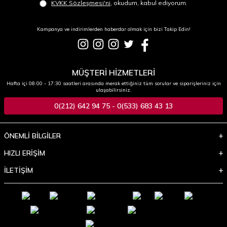
KVKK Sözleşmesi'ni
, okudum, kabul ediyorum.
Kampanya ve indirimlerden haberdar olmak için bizi Takip Edin!
MÜŞTERİ HİZMETLERİ
Hafta içi 08:00 - 17:30 saatleri arasında merak ettiğiniz tüm sorular ve siparişleriniz için
ulaşabilirsiniz.
0(212) 642 94 75 - 0(533) 683 43 13
ÖNEMLİ BİLGİLER
HIZLI ERİŞİM
İLETİŞİM