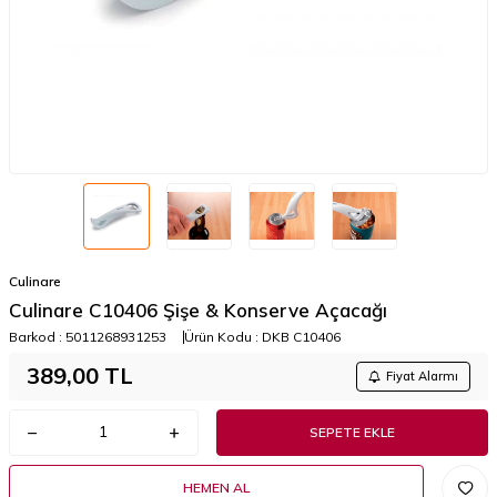
Culinare
Culinare C10406 Şişe & Konserve Açacağı
Barkod :
5011268931253
Ürün Kodu :
DKB C10406
389,00
TL
Fiyat Alarmı
SEPETE EKLE
HEMEN AL