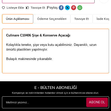
Paylaş
Listeye Ekle
Tavsiye Et
Ürün Açıklaması
Ödeme Seçenekleri
Tavsiye Et
İade Koşul
Culinare C10406 Şişe & Konserve Açacağı
Kolaylıkla teneke, şişe veya kutu açabilirsiniz.
Dayanıklı, uzun
ömürlü plastikten yapılmıştır.
Bulaşık makinesinde yıkanabilir.
E - BÜLTEN ABONELİĞİ
Kampanya ve indirimlerden haberdar olmak için e-bültenimize abone olun.
ABONE OL