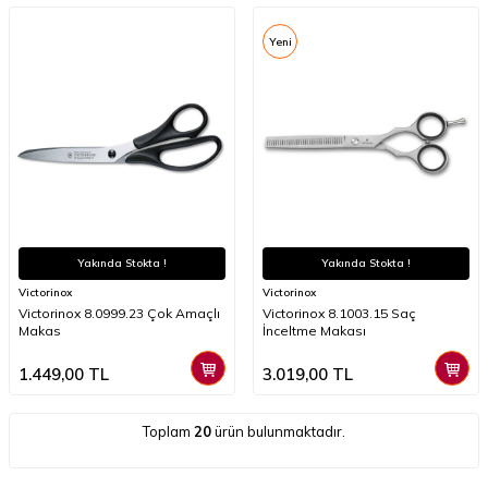
Yeni
Yakında Stokta !
Yakında Stokta !
Victorinox
Victorinox
Victorinox 8.0999.23 Çok Amaçlı
Victorinox 8.1003.15 Saç
Makas
İnceltme Makası
1.449,00
TL
3.019,00
TL
Toplam
20
ürün bulunmaktadır.