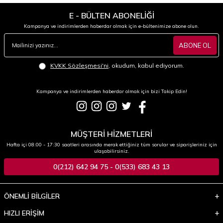
E - BÜLTEN ABONELİĞİ
Kampanya ve indirimlerden haberdar olmak için e-bültenimize abone olun.
ABONE OL
KVKK Sözleşmesi'ni
, okudum, kabul ediyorum.
Kampanya ve indirimlerden haberdar olmak için bizi Takip Edin!
MÜŞTERİ HİZMETLERİ
Hafta içi 08:00 - 17:30 saatleri arasında merak ettiğiniz tüm sorular ve siparişleriniz için
ulaşabilirsiniz.
0(212) 642 94 75 - 0(533) 683 43 13
ÖNEMLİ BİLGİLER
HIZLI ERİŞİM