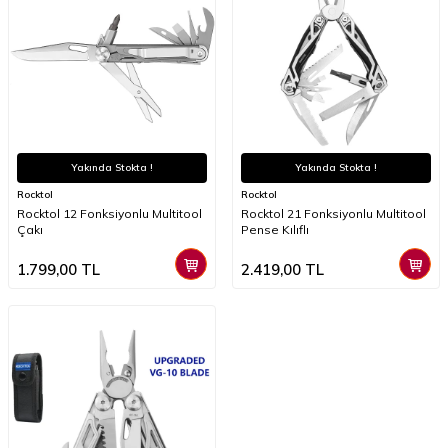
Yakında Stokta !
Yakında Stokta !
Rocktol
Rocktol
Rocktol 12 Fonksiyonlu Multitool
Rocktol 21 Fonksiyonlu Multitool
Çakı
Pense Kılıflı
1.799,00
TL
2.419,00
TL