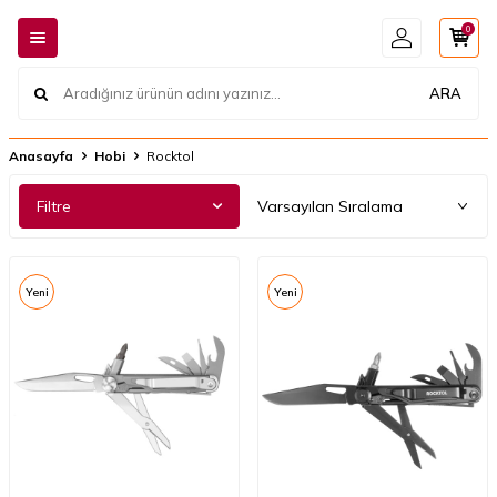
0
ARA
Anasayfa
Hobi
Rocktol
Filtre
Yeni
Yeni