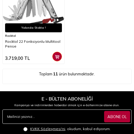
Yakında Stokta !
Rocktol
Rocktol 22 Fonksiyonlu Multitool
Pense
3.719,00
TL
Toplam
11
ürün bulunmaktadır.
E - BÜLTEN ABONELİĞİ
Kampanya ve indirimlerden haberdar olmak için e-bültenimize abone olun.
ABONE OL
KVKK Sözleşmesi'ni
, okudum, kabul ediyorum.