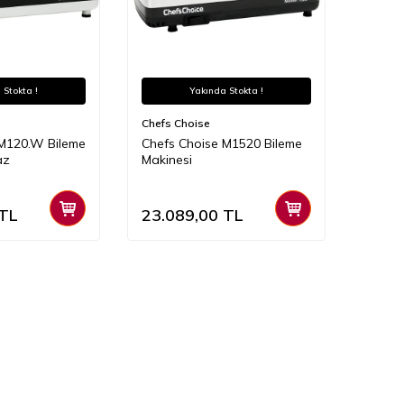
 Stokta !
Yakında Stokta !
Chefs Choise
 M120.W Bileme
Chefs Choise M1520 Bileme
az
Makinesi
TL
23.089,00
TL