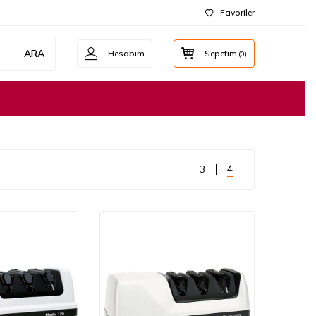
Favoriler
ARA
Hesabım
Sepetim
(
0
)
4
3