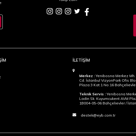
e
ŞİM
İLETİŞİM
Merkez :
Yenibosna Merkez Mh. 
z
Cd. İstanbul VizyonPark Ofis Blo
Plaza:3 Kat:1 No:16 Bahçelievler
Teknik Servis :
Yenibosna Merke
Ladin Sk. Kuyumcukent AVM Pla
1B004-05-06 Bahçelievler / İsta
destek@eyb.com.tr