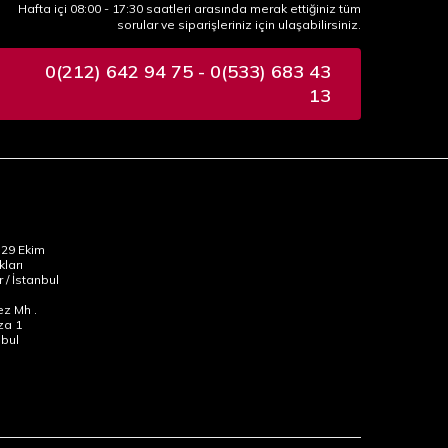
Hafta içi 08:00 - 17:30 saatleri arasında merak ettiğiniz tüm
sorular ve siparişleriniz için ulaşabilirsiniz.
0(212) 642 94 75 - 0(533) 683 43
13
29 Ekim
kları
 / İstanbul
z Mh .
za 1
nbul