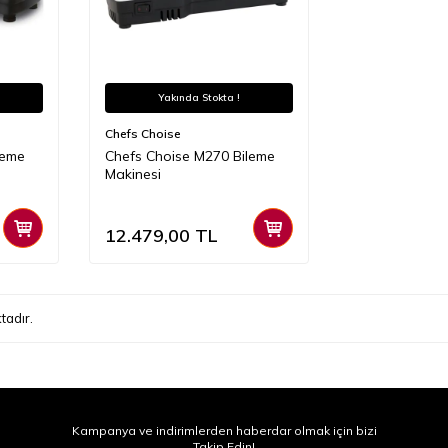
Yakında Stokta !
Chefs Choise
leme
Chefs Choise M270 Bileme
Makinesi
12.479,00
TL
tadır.
Kampanya ve indirimlerden haberdar olmak için bizi
Takip Edin!