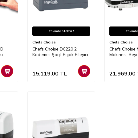
Yakında Stokta !
Yakında
Chefs Choise
Chefs Choise
MD
Chefs Choise DC220 2
Chefs Choise
lü
Kademeli Şarjlı Bıçak Bileyici
Makinesi, Bey
15.119,00
TL
21.969,00