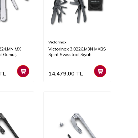
Victorinox
0224.MN MX
Victorinox 3.0226.M3N MXBS
ool,Gümüş
Spirit Swisstool,Siyah
TL
14.479,00
TL