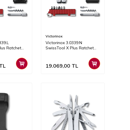
Victorinox
339.L
Victorinox 3.0339.N
lus Ratchet
SwissTool X Plus Ratchet
(Naylon Kılıflı)
TL
19.069,00
TL