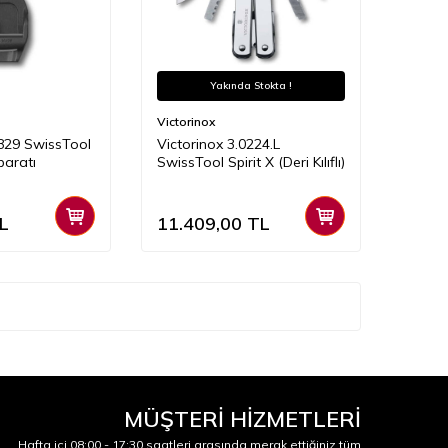
Yakında Stokta !
Victorinox
0829 SwissTool
Victorinox 3.0224.L
paratı
SwissTool Spirit X (Deri Kılıflı)
L
11.409,00
TL
MÜŞTERİ HİZMETLERİ
Hafta içi 08:00 - 17:30 saatleri arasında merak ettiğiniz tüm