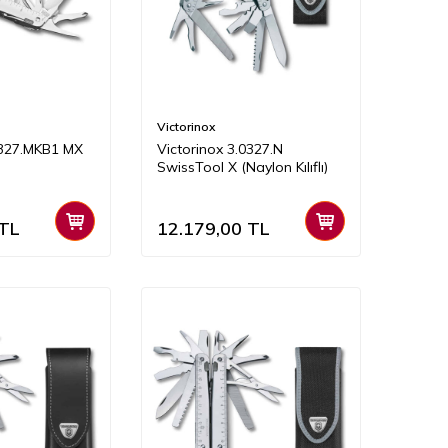
Victorinox
0327.MKB1 MX
Victorinox 3.0327.N
SwissTool X (Naylon Kılıflı)
TL
12.179,00
TL