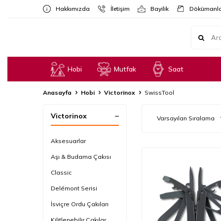
Hakkımızda
İletişim
Bayilik
Dökümanla
Hobi
Mutfak
Saat
Anasayfa
Hobi
Victorinox
SwissTool
Victorinox
Aksesuarlar
Aşı & Budama Çakısı
Classic
Delémont Serisi
İsviçre Ordu Çakıları
Kilitlenebilir Çakılar