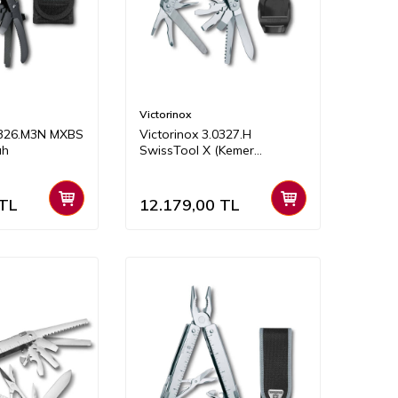
Victorinox
.0326.M3N MXBS
Victorinox 3.0327.H
ah
SwissTool X (Kemer
Aparatlı)
TL
12.179,00
TL