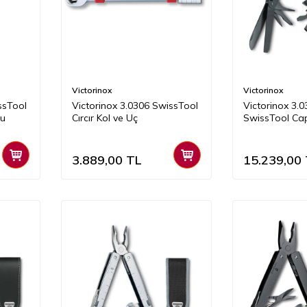
Victorinox
Victorinox
ssTool
Victorinox 3.0306 SwissTool
Victorinox 3.
su
Cırcır Kol ve Uç
SwissTool Cap
(Naylon Kılıflı)
3.889,00
TL
15.239,00