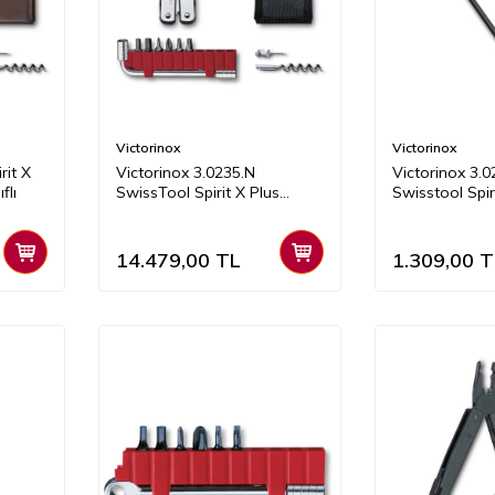
Victorinox
Victorinox
rit X
​Victorinox 3.0235.N
Victorinox 3.
flı
SwissTool Spirit X Plus
Swisstool Spiri
(Naylon Kılıflı)
14.479,00
TL
1.309,00
T