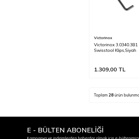
Victorinox
Victorinox 3.0340.3B1
Swisstool Klips,Siyah
1.309,00
TL
Toplam
28
ürün bulunma
E - BÜLTEN ABONELİĞİ
Kampanya ve indirimlerden haberdar olmak için e-bültenimiz