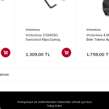
Victorinox
Victorinox
Victorinox 3.0340.B1
Victorinox 4.
Swisstool Klips,Gümüş
Bele Takma A
1.309,00
TL
1.759,00
T
ktadır.
Kampanya ve indirimlerden haberdar olmak için bizi
Takip Edin!
e