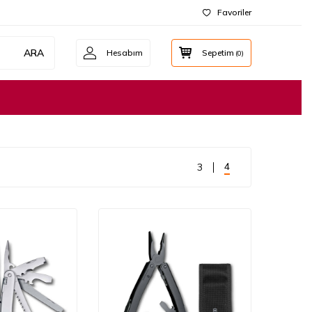
Favoriler
ARA
Hesabım
Sepetim
(
0
)
4
3