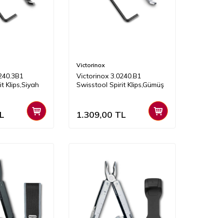
Victorinox
0240.3B1
Victorinox 3.0240.B1
t Klips,Siyah
Swisstool Spirit Klips,Gümüş
L
1.309,00
TL