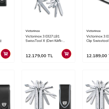
Victorinox
Victorinox
Victorinox 3.0327.LB1
Victorinox 3.
ı)
SwissTool X (Deri Kılıflı-
Clip Swisstool
Blisterli)
12.179,00
TL
12.189,00