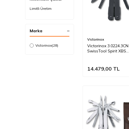
Limitli Üretim
Makaslar
Manikür Pedikür Set
Marka
Outdoor Bıçaklar
Victorinox
Victorinox 3.0224.3CN
SwissCard
Victorinox
(28)
SwissTool Spirit XBS
SwissTool
(Naylon Kılıflı)
Yedek Parça
14.479,00
TL