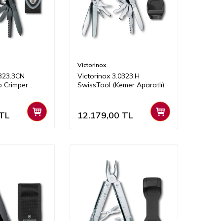
Victorinox
0323.3CN
Victorinox 3.0323.H
 Crimper
SwissTool (Kemer Aparatlı)
TL
12.179,00
TL