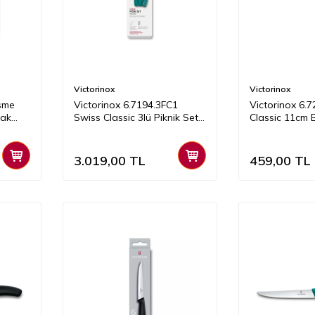
Victorinox
Victorinox
esme
Victorinox 6.7194.3FC1
Victorinox 6.
çak
Swiss Classic 3lü Piknik Seti,
Classic 11cm B
Yeşil
Siyah
3.019,00
TL
459,00
TL