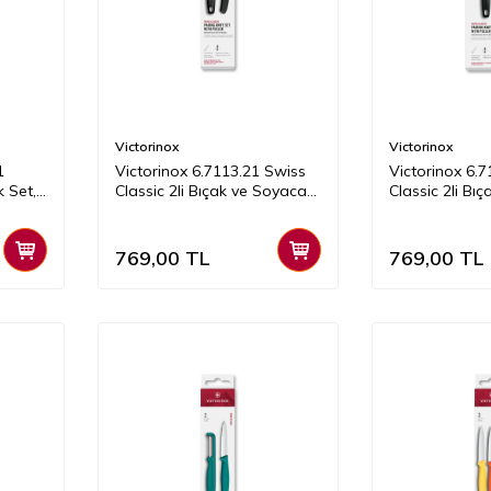
Victorinox
Victorinox
1
Victorinox 6.7113.21 Swiss
Victorinox 6.
k Set,
Classic 2li Bıçak ve Soyacak
Classic 2li Bı
Set, Siyah
Set, Siyah
769,00
TL
769,00
TL