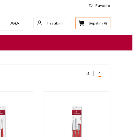
Favoriler
ARA
Hesabım
Sepetim
(
0
)
4
3