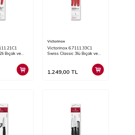
Victorinox
7111.21C1
Victorinox 6.7111.33C1
2li Bıçak ve
Swiss Classic 3lü Bıçak ve
ırmızı
Soyacak Set, Kırmızı
1.249,00
TL