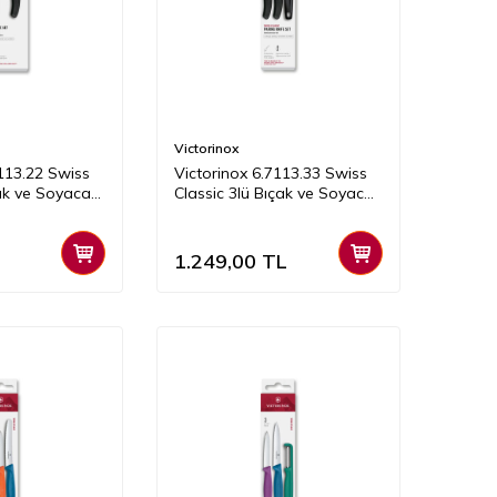
Victorinox
7113.22 Swiss
Victorinox 6.7113.33 Swiss
çak ve Soyacak
Classic 3lü Bıçak ve Soyacak
Set, Siyah
1.249,00
TL