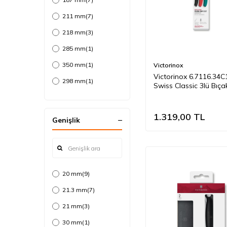
22 cm
(2)
211 mm
(7)
16 cm
(1)
218 mm
(3)
285 mm
(1)
350 mm
(1)
Victorinox
Victorinox 6.7116.34C
298 mm
(1)
Swiss Classic 3lü Bıça
Renkli
315 mm
(1)
194 mm
(5)
1.319,00
TL
Genişlik
174 mm
(1)
375 mm
(1)
300 mm
(3)
20 mm
(9)
340 mm
(1)
21.3 mm
(7)
330 mm
(2)
21 mm
(3)
30 mm
(1)