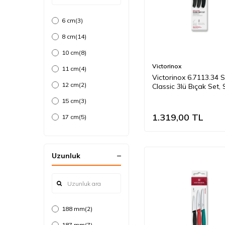
6 cm
(3)
8 cm
(14)
10 cm
(8)
Victorinox
11 cm
(4)
Victorinox 6.7113.34 
12 cm
(2)
Classic 3lü Bıçak Set, 
15 cm
(3)
1.319,00
TL
17 cm
(5)
18 cm
(1)
20 cm
(4)
Uzunluk
25 cm
(1)
13 cm
(1)
21 cm
(3)
188 mm
(2)
19 cm
(2)
187 mm
(7)