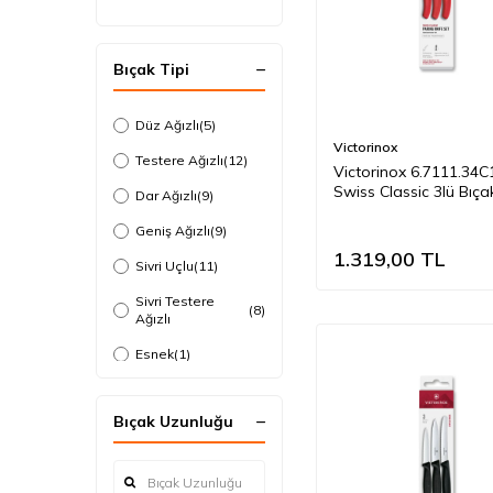
Bıçak Tipi
Düz Ağızlı
(5)
Victorinox
Testere Ağızlı
(12)
Victorinox 6.7111.34C
Swiss Classic 3lü Bıça
Dar Ağızlı
(9)
Kırmızı
Geniş Ağızlı
(9)
1.319,00
TL
Sivri Uçlu
(11)
Sivri Testere
(8)
Ağızlı
Esnek
(1)
Yuvarlak
(1)
Bıçak Uzunluğu
Flut Ağızlı
(1)