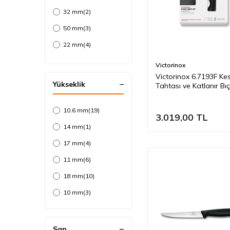
32 mm
(2)
50 mm
(3)
22 mm
(4)
22 mm
(2)
Victorinox
Victorinox 6.7193F K
37 mm
(1)
Yükseklik
Tahtası ve Katlanır Bı
44 mm
(1)
Set, Siyah
46 mm
10.6 mm
(3)
(19)
3.019,00
TL
14 mm
(1)
17 mm
(4)
11 mm
(6)
18 mm
(10)
10 mm
(3)
Sap