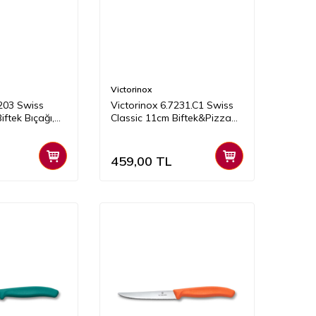
Victorinox
7203 Swiss
Victorinox 6.7231.C1 Swiss
iftek Bıçağı,
Classic 11cm Biftek&Pizza
Bıçağı, Kırmızı
459,00
TL