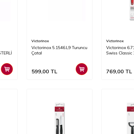
Victorinox
Victorinox
Victorinox 5.1546.L9 Turuncu
Victorinox 6.
STERLİ
Çatal
Swiss Classic 
Soyacak Set, K
599,00
TL
769,00
TL