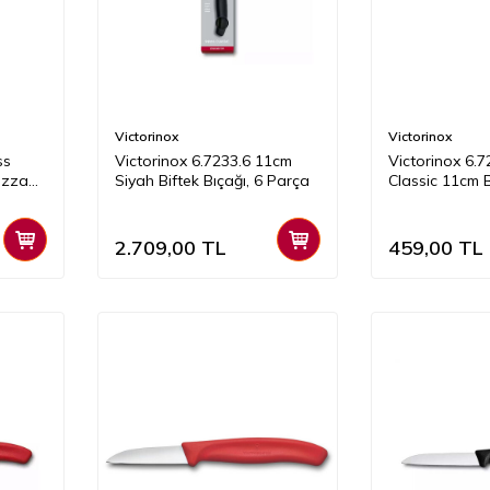
Victorinox
Victorinox
ss
Victorinox 6.7233.6 11cm
Victorinox 6.
izza
Siyah Biftek Bıçağı, 6 Parça
Classic 11cm 
Bıçağı, Yeşil
2.709,00
TL
459,00
TL