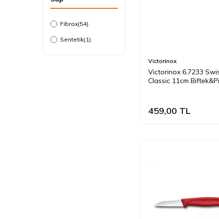
Fibrox
(54)
Sentetik
(1)
Victorinox
Victorinox 6.7233 Swi
Classic 11cm Biftek&P
Bıçağı, Siyah
459,00
TL