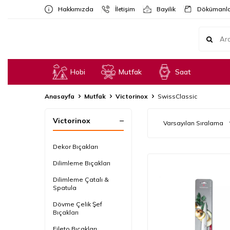
Hakkımızda
İletişim
Bayilik
Dökümanla
Hobi
Mutfak
Saat
Anasayfa
Mutfak
Victorinox
SwissClassic
Victorinox
Dekor Bıçakları
Dilimleme Bıçakları
Dilimleme Çatalı &
Spatula
Dövme Çelik Şef
Bıçakları
Fileto Bıçakları