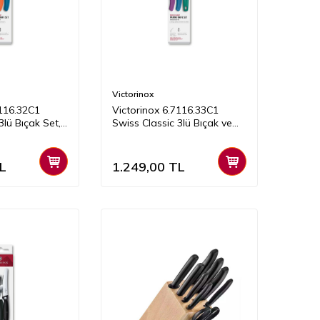
Victorinox
7116.32C1
Victorinox 6.7116.33C1
3lü Bıçak Set,
Swiss Classic 3lü Bıçak ve
Soyacak Set, Renkli
L
1.249,00
TL