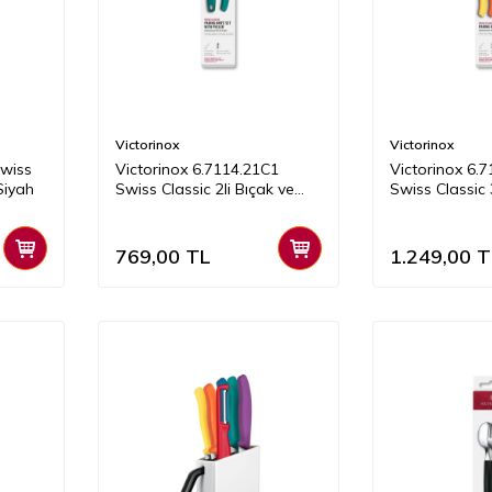
Victorinox
Victorinox
Swiss
Victorinox 6.7114.21C1
Victorinox 6.
Siyah
Swiss Classic 2li Bıçak ve
Swiss Classic 
Soyacak Set, Yeşil
Renkli
769,00
TL
1.249,00
T