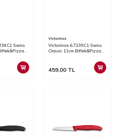
Victorinox
7234.C1 Swiss
Victorinox 6.7239.C1 Swiss
Biftek&Pizza
Classic 11cm Biftek&Pizza
Bıçağı, Turuncu
459,00
TL