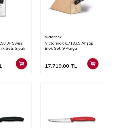
Victorinox
7193.3F Swiss
Victorinox 6.7193.9 Ahşap
nik Seti, Siyah
Blok Set, 9 Parça
L
17.719,00
TL