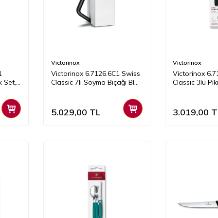
Victorinox
Victorinox
1
Victorinox 6.7126.6C1 Swiss
Victorinox 6.
k Set,
Classic 7li Soyma Bıçağı Blok
Classic 3lü Pik
Set, Renkli
5.029,00
TL
3.019,00
T