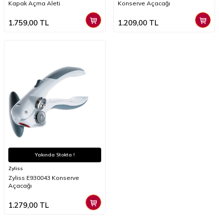
Kapak Açma Aleti
Konserve Açacağı
1.759,00
TL
1.209,00
TL
Yakında Stokta !
Zyliss
Zyliss E930043 Konserve
Açacağı
1.279,00
TL