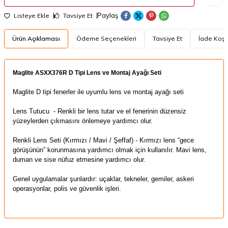
Paylaş
Listeye Ekle
Tavsiye Et
Ürün Açıklaması
Ödeme Seçenekleri
Tavsiye Et
İade Koşul
​Maglite ASXX376R D Tipi Lens ve Montaj Ayağı Seti
Maglite D tipi fenerler ile uyumlu lens ve
montaj ayağı seti
Lens Tutucu - Renkli bir lens tutar ve el fenerinin düzensiz
yüzeylerden çıkmasını önlemeye yardımcı olur.
Renkli Lens Seti (Kırmızı / Mavi / Şeffaf) - Kırmızı lens “gece
görüşünün” korunmasına yardımcı olmak için kullanılır.
Mavi lens,
duman ve sise nüfuz etmesine yardımcı olur.
Genel uygulamalar şunlardır: uçaklar, tekneler, gemiler, askeri
operasyonlar, polis ve güvenlik işleri.