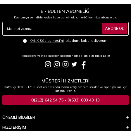
E - BÜLTEN ABONELİĞİ
Kampanya ve indirimlerden haberdar olmak için e-bültenimize abone olun.
ABONE OL
KVKK Sözleşmesi'ni
, okudum, kabul ediyorum.
Kampanya ve indirimlerden haberdar olmak için bizi Takip Edin!
MÜŞTERİ HİZMETLERİ
Hafta içi 08:00 - 17:30 saatleri arasında merak ettiğiniz tüm sorular ve siparişleriniz için
ulaşabilirsiniz.
0(212) 642 94 75 - 0(533) 683 43 13
ÖNEMLİ BİLGİLER
HIZLI ERİŞİM