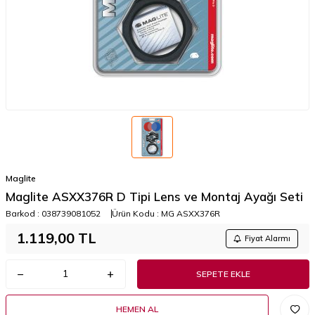
Maglite
Maglite ASXX376R D Tipi Lens ve Montaj Ayağı Seti
Barkod :
038739081052
Ürün Kodu :
MG ASXX376R
1.119,00
TL
Fiyat Alarmı
SEPETE EKLE
HEMEN AL