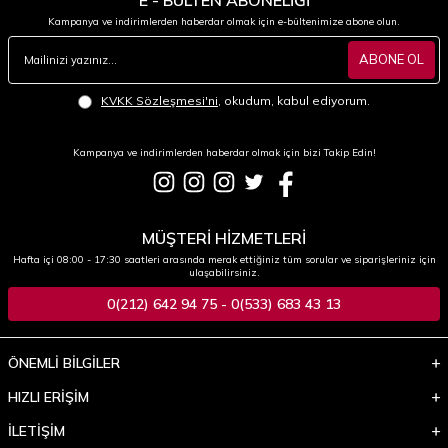
Kampanya ve indirimlerden haberdar olmak için e-bültenimize abone olun.
ABONE OL
KVKK Sözleşmesi'ni
, okudum, kabul ediyorum.
Kampanya ve indirimlerden haberdar olmak için bizi Takip Edin!
MÜŞTERİ HİZMETLERİ
Hafta içi 08:00 - 17:30 saatleri arasında merak ettiğiniz tüm sorular ve siparişleriniz için
ulaşabilirsiniz.
0(212) 642 94 75 - 0(533) 683 43 13
ÖNEMLİ BİLGİLER
HIZLI ERİŞİM
İLETİŞİM