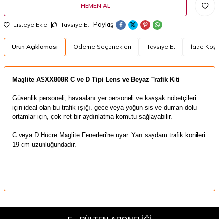
HEMEN AL
Paylaş
Listeye Ekle
Tavsiye Et
Ürün Açıklaması
Ödeme Seçenekleri
Tavsiye Et
İade Koşul
​Maglite ASXX808R C ve D Tipi Lens ve Beyaz Trafik Kiti
Güvenlik personeli, havaalanı yer personeli ve kavşak nöbetçileri
için ideal olan
bu trafik ışığı, g
ece veya
yoğun sis ve duman dolu
ortamlar için,
çok net bir aydınlatma komutu sağlayabilir.
C veya D Hücre Maglite Fenerleri'ne uyar.
Yarı saydam trafik konileri
19 cm uzunluğundadır.
E - BÜLTEN ABONELİĞİ