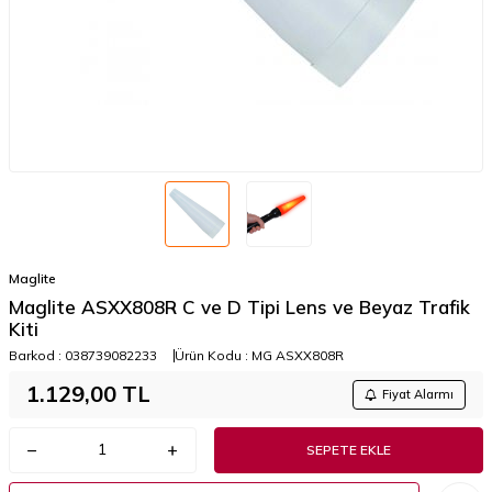
Maglite
Maglite ASXX808R C ve D Tipi Lens ve Beyaz Trafik
Kiti
Barkod :
038739082233
Ürün Kodu :
MG ASXX808R
1.129,00
TL
Fiyat Alarmı
SEPETE EKLE