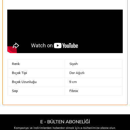
Renk
Siyah
Bıçak Tipi
Dar Ağızlı
Bıçak Uzunluğu
9 cm
Sap
Fibrox
E - BÜLTEN ABONELİĞİ
Kampanya ve indirimlerden haberdar olmak için e-bültenimize abone olun.