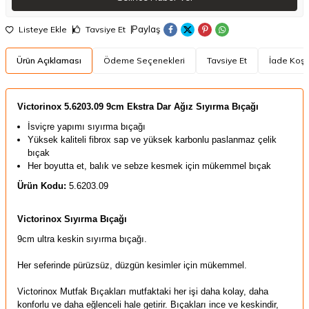
Paylaş
Listeye Ekle
Tavsiye Et
Ürün Açıklaması
Ödeme Seçenekleri
Tavsiye Et
İade Koşul
Victorinox
5.6203.09 9cm Ekstra Dar Ağız Sıyırma Bıçağı
İsviçre yapımı sıyırma bıçağı
Yüksek kaliteli fibrox sap ve yüksek karbonlu paslanmaz çelik
bıçak
Her boyutta et, balık ve sebze kesmek için mükemmel bıçak
Ürün Kodu:
5.6203.09
Victorinox Sıyırma Bıçağı
9cm ultra keskin sıyırma bıçağı.
Her seferinde pürüzsüz, düzgün kesimler için mükemmel.
Victorinox Mutfak Bıçakları mutfaktaki her işi daha kolay, daha
konforlu ve daha eğlenceli hale getirir. Bıçakları ince ve keskindir,