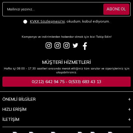
ABONE OL
KVKK Sözleşmesi'ni
, okudum, kabul ediyorum.
Kampanya ve indirimlerden haberdar olmak için bizi Takip Edin!
MÜŞTERİ HİZMETLERİ
Hafta içi 08:00 - 17:30 saatleri arasında merak ettiğiniz tüm sorular ve siparişleriniz için
ulaşabilirsiniz.
0(212) 642 94 75 - 0(533) 683 43 13
ÖNEMLİ BİLGİLER
HIZLI ERİŞİM
İLETİŞİM