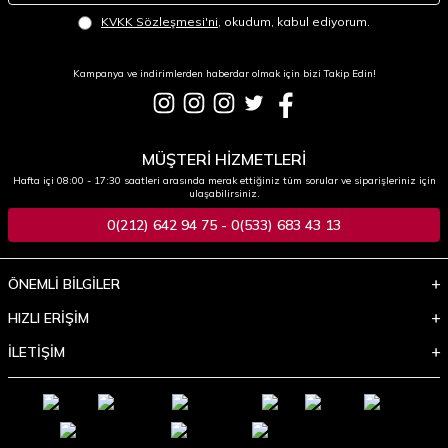
KVKK Sözleşmesi'ni
, okudum, kabul ediyorum.
Kampanya ve indirimlerden haberdar olmak için bizi Takip Edin!
MÜŞTERİ HİZMETLERİ
Hafta içi 08:00 - 17:30 saatleri arasında merak ettiğiniz tüm sorular ve siparişleriniz için
ulaşabilirsiniz.
0(212) 642 94 75 - 0(533) 683 43 13
ÖNEMLİ BİLGİLER
HIZLI ERİŞİM
İLETİŞİM