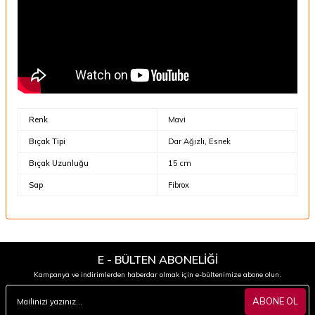
Renk
Mavi
Bıçak Tipi
Dar Ağızlı, Esnek
Bıçak Uzunluğu
15 cm
Sap
Fibrox
E - BÜLTEN ABONELİĞİ
Kampanya ve indirimlerden haberdar olmak için e-bültenimize abone olun.
ABONE OL