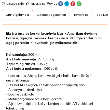
Paylaş
Listeye Ekle
Tavsiye Et
Ürün Açıklaması
Ödeme Seçenekleri
Tavsiye Et
İade Koşul
Ekstra ince ve keskin bıçağıyla klasik Amerikan devirme
baltası, ağaçları kesmek, kesmek ve ⌀ 30 cm'ye kadar olan
ağaç parçalarını ayırmak için mükemmeldir.
Kol uzunluğu:
800 mm
Alet kafasının ağırlığı:
1,60 kg
Toplam ağırlık:
ca.
2,35 kg
Alet kafası malzemesi:
C60 çelik
- Kafa takozu: Ahşap kama ve iki çelik halka kama ile üçlü
güvenlik kaması
- Orijinal ABD kaynaklı ceviz ağacından yapılmış sap
- Almanya'da üretilmiştir
- Dövme çelik kafa
- Metal parçalarda ömür boyu garanti
- Ağır hizmet tipi deri kılıf ve kordon dahildir. AB ve bitkisel
tabaklanmış