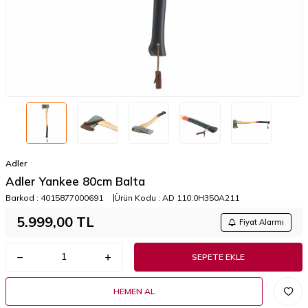
Adler
Adler Yankee 80cm Balta
Barkod :
4015877000691
Ürün Kodu :
AD 110.0H350A211
5.999,00
TL
Fiyat Alarmı
SEPETE EKLE
HEMEN AL