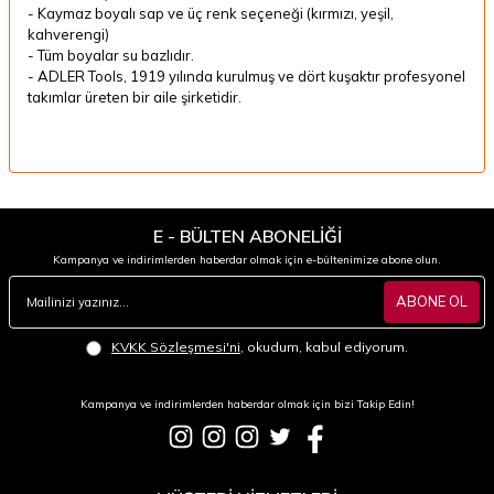
- Kaymaz boyalı sap ve üç renk seçeneği (kırmızı, yeşil,
kahverengi)
- Tüm boyalar su bazlıdır.
- ADLER Tools, 1919 yılında kurulmuş ve dört kuşaktır profesyonel
takımlar üreten bir aile şirketidir.
E - BÜLTEN ABONELİĞİ
Kampanya ve indirimlerden haberdar olmak için e-bültenimize abone olun.
ABONE OL
KVKK Sözleşmesi'ni
, okudum, kabul ediyorum.
Kampanya ve indirimlerden haberdar olmak için bizi Takip Edin!