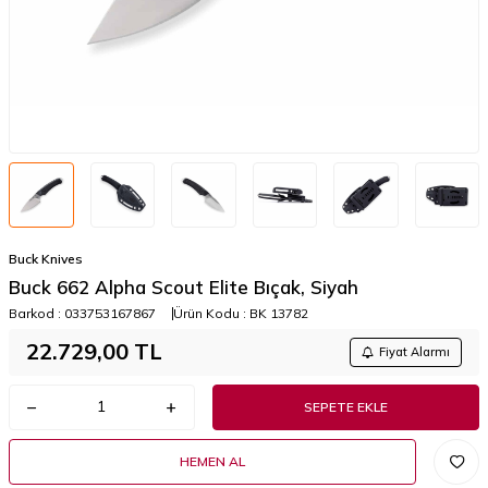
Buck Knives
Buck 662 Alpha Scout Elite Bıçak, Siyah
Barkod :
033753167867
Ürün Kodu :
BK 13782
22.729,00
TL
Fiyat Alarmı
SEPETE EKLE
HEMEN AL