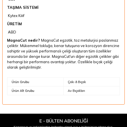
TAŞIMA SİSTEMİ
Kytex Kılıf
ÜRETİM
ABD
MagnaCut nedir?
MagnaCut egzotik, toz metalurjisi paslanmaz
çeliktir. Mükemmel tokluğa, kenar tutuşuna ve korozyon direncine
sahiptir ve yüksek performanslı çeliği oluşturan tüm özellikler
arasında bir denge kurar. MagnaCut'un diğer egzotik çelikler gibi
herhangi bir performans avantajı yoktur. Özellikle bıçak çeliği
olarak geliştirilmiştir.
Ürün Grubu
Çakı & Bıçak
Ürün Alt Grubu
Av Bıçakları
E - BÜLTEN ABONELİĞİ
Kampanya ve indirimlerden haberdar olmak için e-bültenimize abone olun.