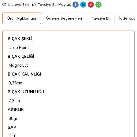
Paylaş
Listeye Ekle
Tavsiye Et
Ürün Açıklaması
Ödeme Seçenekleri
Tavsiye Et
İade Koşul
BIÇAK ŞEKLİ
Drop Point
BIÇAK ÇELİĞİ
MagnaCut
BIÇAK KALINLIĞI
0,35cm
BIÇAK UZUNLUĞU
7,3cm
AĞIRLIK
88gr
SAP
G10