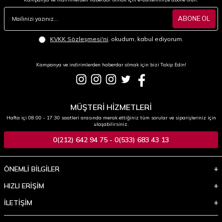
ABONE OL
KVKK Sözleşmesi'ni
, okudum, kabul ediyorum.
Kampanya ve indirimlerden haberdar olmak için bizi Takip Edin!
MÜŞTERİ HİZMETLERİ
Hafta içi 08:00 - 17:30 saatleri arasında merak ettiğiniz tüm sorular ve siparişleriniz için
ulaşabilirsiniz.
0(212) 642 94 75 - 0(533) 683 43 13
ÖNEMLİ BİLGİLER
HIZLI ERİŞİM
İLETİŞİM