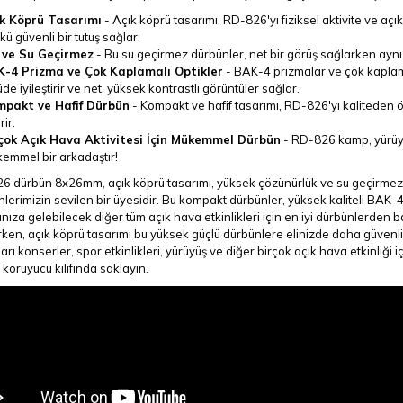
k Köprü Tasarımı
-
Açık köprü tasarımı, RD-826'yı fiziksel aktivite ve aç
kü güvenli bir tutuş sağlar.
ve Su Geçirmez
-
Bu su geçirmez dürbünler, net bir görüş sağlarken ayn
-4 Prizma ve Çok Kaplamalı Optikler
-
BAK-4 prizmalar ve çok kaplamalı
üde iyileştirir ve net, yüksek kontrastlı görüntüler sağlar.
pakt ve Hafif Dürbün
-
Kompakt ve hafif tasarımı, RD-826'yı kalitede
rir.
çok Açık Hava Aktivitesi İçin Mükemmel Dürbün
-
RD-826 kamp, ​​yürüy
emmel bir arkadaştır!
6 dürbün 8x26mm, açık köprü tasarımı, yüksek çözünürlük ve su geçirmez 
lerimizin sevilen bir üyesidir. Bu kompakt dürbünler, yüksek kaliteli BAK-4
ınıza gelebilecek diğer tüm açık hava etkinlikleri için en iyi dürbünlerden b
ken, açık köprü tasarımı bu yüksek güçlü dürbünlere elinizde daha güvenli b
arı konserler, spor etkinlikleri, yürüyüş ve diğer birçok açık hava etkinliği
 koruyucu kılıfında saklayın.