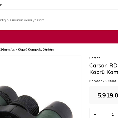
r
x26mm Açık Köprü Kompakt Dürbün
Carson
Carson RD
Köprü Kom
Barkod :
75066801
5.919,