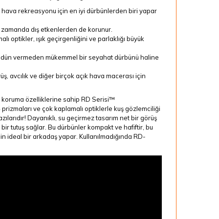
ık hava rekreasyonu için en iyi dürbünlerden biri yapar
ı zamanda dış etkenlerden de korunur.
 optikler, ışık geçirgenliğini ve parlaklığı büyük
n ödün vermeden mükemmel bir seyahat dürbünü haline
üş, avcılık ve diğer birçok açık hava macerası için
koruma özelliklerine sahip RD Serisi™
 prizmaları ve çok kaplamalı optiklerle kuş gözlemciliği
azılarıdır! Dayanıklı, su geçirmez tasarım net bir görüş
ir tutuş sağlar. Bu dürbünler kompakt ve hafiftir, bu
 için ideal bir arkadaş yapar. Kullanılmadığında RD-