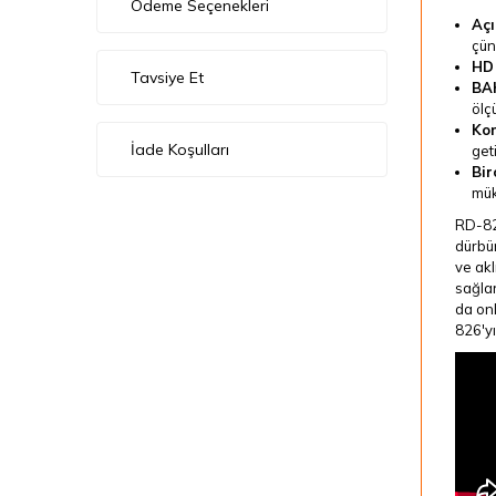
Ödeme Seçenekleri
Açı
çün
HD 
Tavsiye Et
BAK
ölç
Kom
İade Koşulları
geti
Bir
mük
RD-82
dürbün
ve akl
sağlar
da onl
826'yı