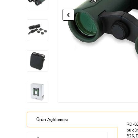
Ürün Açıklaması
RD-826
bu dür
826, B