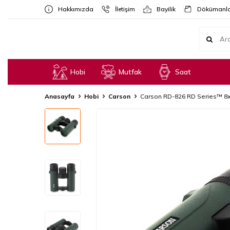
Hakkımızda
İletişim
Bayilik
Dökümanla
Hobi
Mutfak
Saat
Anasayfa
Hobi
Carson
Carson RD-826 RD Series™ 8