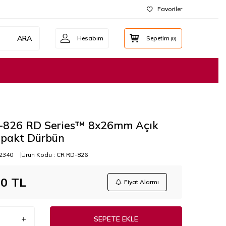
Favoriler
ARA
Hesabım
Sepetim
(
0
)
-826 RD Series™ 8x26mm Açık
pakt Dürbün
2340
Ürün Kodu :
CR RD-826
00
TL
Fiyat Alarmı
SEPETE EKLE