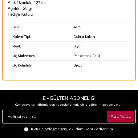
Açık
Uzunluk : 127 mm
Ağırlık : 28 gr
Hediye Kutulu
Seri
Aero
Kalem Tipi
Dolma Kalem
Renk
Siyah
Uç Malzemesi
Paslanmaz Çelik
Uç Kalınlığı
Broad
E - BÜLTEN ABONELİĞİ
Kampanya ve indirimlerden haberdar olmak için e-bültenimize abone olun.
ABONE OL
KVKK Sözleşmesi'ni
, okudum, kabul ediyorum.