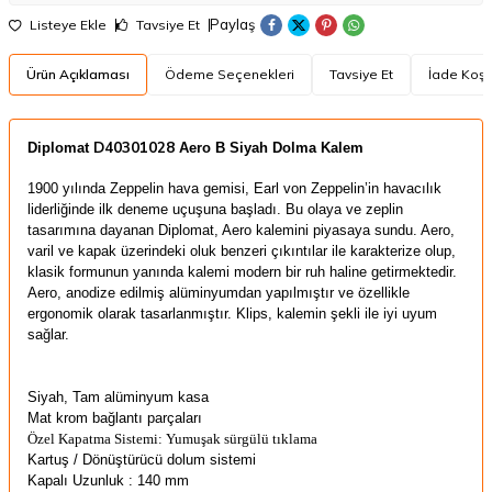
Paylaş
Listeye Ekle
Tavsiye Et
Ürün Açıklaması
Ödeme Seçenekleri
Tavsiye Et
İade Koşul
D40301028
​Diplomat
Aero B Siyah Dolma Kalem
1900 yılında Zeppelin hava gemisi, Earl von Zeppelin’in havacılık
liderliğinde ilk deneme uçuşuna başladı. Bu olaya ve zeplin
tasarımına dayanan Diplomat, Aero kalemini piyasaya sundu. Aero,
varil ve kapak üzerindeki oluk benzeri çıkıntılar ile karakterize olup,
klasik formunun yanında kalemi modern bir ruh haline getirmektedir.
Aero, anodize edilmiş alüminyumdan yapılmıştır ve özellikle
ergonomik olarak tasarlanmıştır. Klips, kalemin şekli ile iyi uyum
sağlar.
Siyah, Tam alüminyum kasa
Mat krom bağlantı parçaları
Özel Kapatma Sistemi: Yumuşak sürgülü tıklama
Kartuş / Dönüştürücü
dolum sistemi
Kapalı Uzunluk : 140 mm