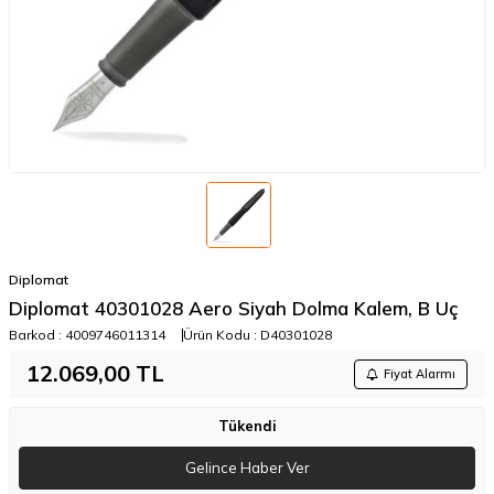
Diplomat
​​​​​​​​​​​Diplomat 40301028 Aero Siyah Dolma Kalem, B Uç
Barkod :
4009746011314
Ürün Kodu :
D40301028
12.069,00
TL
Fiyat Alarmı
Tükendi
Gelince Haber Ver