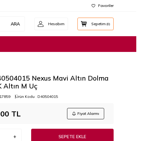
Favoriler
ARA
Hesabım
Sepetim
(
0
)
40504015 Nexus Mavi Altın Dolma
 Altın M Uç
17859
Ürün Kodu :
D40504015
,00
TL
Fiyat Alarmı
SEPETE EKLE