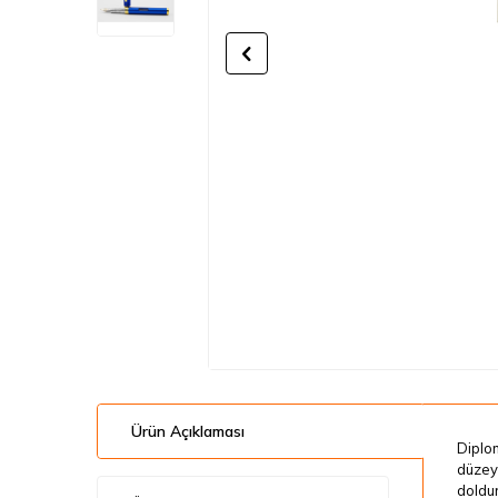
Ürün Açıklaması
Diplom
düzeyd
doldur