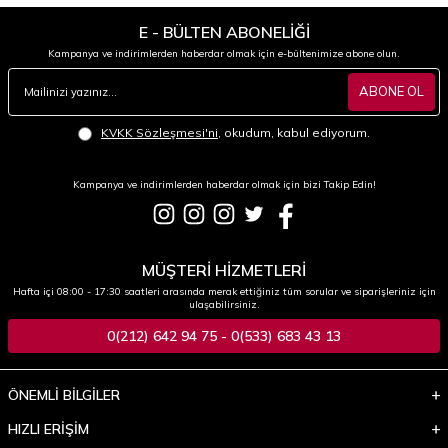
E - BÜLTEN ABONELİĞİ
Kampanya ve indirimlerden haberdar olmak için e-bültenimize abone olun.
ABONE OL
KVKK Sözleşmesi'ni
, okudum, kabul ediyorum.
Kampanya ve indirimlerden haberdar olmak için bizi Takip Edin!
MÜŞTERİ HİZMETLERİ
Hafta içi 08:00 - 17:30 saatleri arasında merak ettiğiniz tüm sorular ve siparişleriniz için
ulaşabilirsiniz.
0(212) 642 94 75 - 0(533) 683 43 13
ÖNEMLİ BİLGİLER
HIZLI ERİŞİM