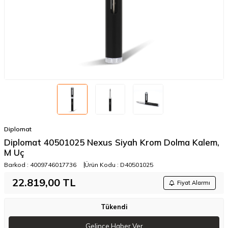
Diplomat
Diplomat 40501025 Nexus Siyah Krom Dolma Kalem,
M Uç
Barkod :
4009746017736
Ürün Kodu :
D40501025
22.819,00
TL
Fiyat Alarmı
Tükendi
Gelince Haber Ver