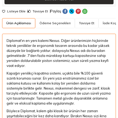
Paylaş
Listeye Ekle
Tavsiye Et
Ürün Açıklaması
Ödeme Seçenekleri
Tavsiye Et
İade Koşul
Diplomat'ın en yeni kalemi Nexus. Diğer ürünlerimizin hiçbirinde
teknik yenilikler ile ergonomik tasarım arasında bu kadar yüksek
düzeyde bir bağlantı yoktur; dolayısıyla Nexus adı da buradan
gelmektedir. 7'den fazla mürekkep kartuşu kapasitesine sahip
yeniden doldurulabilir piston sistemimiz, uzun süreli yazma keyfi
vaat ediyor.
Kapağın yenilikçi kapatma sistemi, uçakta bile %100 güvenli
sızıntı koruması sunar. En yeni yazı enstrümanımız özel bir
saklama kutusu ve kullanımı kolay bir yeniden doldurma
sistemiyle birlikte gelir. Nexus, mükemmel dengesi ve zarif, klasik
tarzıyla etkileyicidir. Kapasite gibi ergonomi de uzun süreli yazma
için tasarlanmıştır. Tamamen metal gövde dayanıklılık anlamına
gelir ve eloksal kaplama elle uygulanmıştır.
Böylece Diplomat, kalem gibi klasik bir ürünün her zaman
şaşırtabileceğini bir kez daha kanıtlıyor. Bırakın Nexus sizi ikna