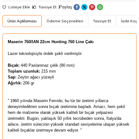
Paylaş
Listeye Ekle
Tavsiye Et
Ürün Açıklaması
Ödeme Seçenekleri
Tavsiye Et
İade Koşul
Maserin 760/IAN 22cm Hunting 760 Line Çakı
Lazer teknolojisiyle ördek şekli verilmiştir.
Bıçak:
440 Paslanmaz çelik
(90 mm)
Toplam uzunluk:
215 mm
Sap:
Zeytin ağacı yüzeyli
Ağırlık:
206 gr
'' 1960 yılında Maserin Fervido, bu tür bir üretimi yıllarca
deneyimledikten sonra bıçak üretimine başladı. Amacı, hem şekil
hem de malzeme olarak yüksek kaliteli bir bıçak yelpazesi
üretmekti. Bugün, yaklaşık 50 yıllık tecrübeden sonra, İtalya'da
ailece, üretim sürecinin yüksek standart seviyelerine ulaşan yüksek
kaliteli bıçaklar üretmeye devam ediyor. ''