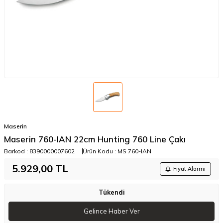
Maserin
Maserin 760-IAN 22cm Hunting 760 Line Çakı
Barkod :
8390000007602
Ürün Kodu :
MS 760-IAN
5.929,00
TL
Fiyat Alarmı
Tükendi
Gelince Haber Ver