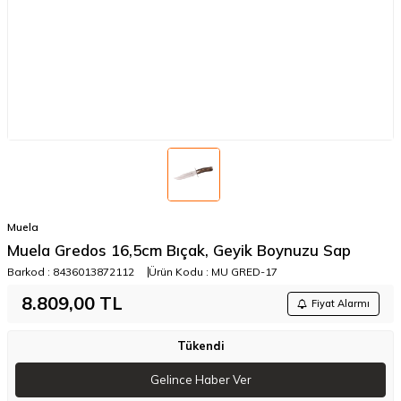
Muela
Muela Gredos 16,5cm Bıçak, Geyik Boynuzu Sap
Barkod :
8436013872112
Ürün Kodu :
MU GRED-17
8.809,00
TL
Fiyat Alarmı
Tükendi
Gelince Haber Ver