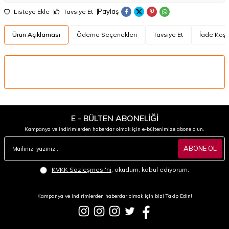
Paylaş
Listeye Ekle
Tavsiye Et
Ürün Açıklaması
Ödeme Seçenekleri
Tavsiye Et
İade Koşul
E - BÜLTEN ABONELİĞİ
Kampanya ve indirimlerden haberdar olmak için e-bültenimize abone olun.
ABONE OL
KVKK Sözleşmesi'ni
, okudum, kabul ediyorum.
Kampanya ve indirimlerden haberdar olmak için bizi Takip Edin!