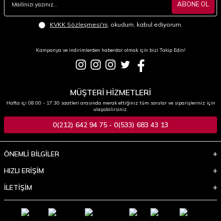
ABONE OL
KVKK Sözleşmesi'ni
, okudum, kabul ediyorum.
Kampanya ve indirimlerden haberdar olmak için bizi Takip Edin!
MÜŞTERİ HİZMETLERİ
Hafta içi 08:00 - 17:30 saatleri arasında merak ettiğiniz tüm sorular ve siparişleriniz için
ulaşabilirsiniz.
0(212) 642 94 75 - 0(533) 683 43 13
ÖNEMLİ BİLGİLER
HIZLI ERİŞİM
İLETİŞİM