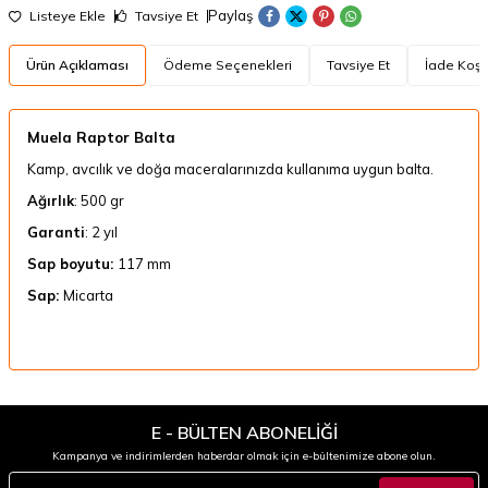
Paylaş
Listeye Ekle
Tavsiye Et
Ürün Açıklaması
Ödeme Seçenekleri
Tavsiye Et
İade Koşul
Muela Raptor Balta
Kamp, avcılık ve doğa maceralarınızda kullanıma uygun balta.
Ağırlık
: 500 gr
Garanti
: 2 yıl
Sap boyutu:
117 mm
Sap:
Micarta
E - BÜLTEN ABONELİĞİ
Kampanya ve indirimlerden haberdar olmak için e-bültenimize abone olun.