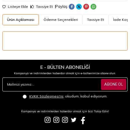
Paylaş
Listeye Ekle
Tavsiye Et
Ürün Açıklaması
Ödeme Seçenekleri
Tavsiye Et
İade Koşul
E - BÜLTEN ABONELİĞİ
Kampanya ve indirimlerden haberdar olmak için e-bültenimize abone olun.
ABONE OL
KVKK Sözleşmesi'ni
, okudum, kabul ediyorum.
Kampanya ve indirimlerden haberdar olmak için bizi Takip Edin!