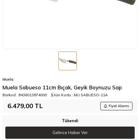
Muela
Muela Sabueso 11cm Bıçak, Geyik Boynuzu Sap
Barkod :
8436013874000
Ürün Kodu :
MU SABUESO-11A
6.479,00
TL
Fiyat Alarmı
Tükendi
Gelince Haber Ver