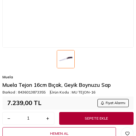
Muela
Muela Tejon 16cm Bıçak, Geyik Boynuzu Sap
Barkod :
8436013873355
Ürün Kodu :
MU TEJON-16
7.239,00
TL
Fiyat Alarmı
SEPETE EKLE
HEMEN AL