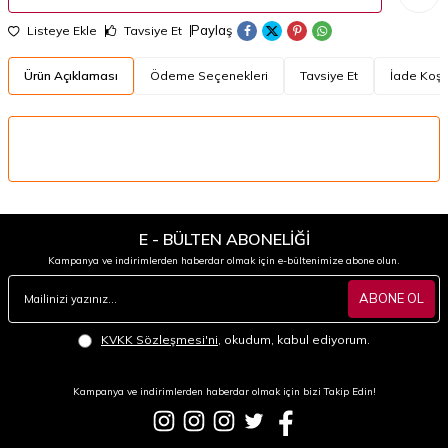
Paylaş
Listeye Ekle
Tavsiye Et
Ürün Açıklaması
Ödeme Seçenekleri
Tavsiye Et
İade Koşul
E - BÜLTEN ABONELİĞİ
Kampanya ve indirimlerden haberdar olmak için e-bültenimize abone olun.
ABONE OL
KVKK Sözleşmesi'ni
, okudum, kabul ediyorum.
Kampanya ve indirimlerden haberdar olmak için bizi Takip Edin!