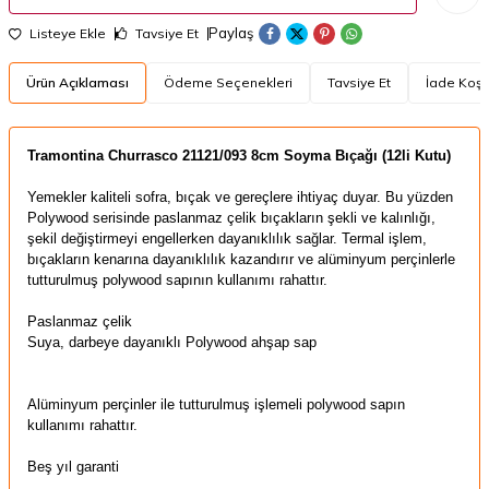
Paylaş
Listeye Ekle
Tavsiye Et
Ürün Açıklaması
Ödeme Seçenekleri
Tavsiye Et
İade Koşul
Tramontina Churrasco 21121/093 8cm Soyma Bıçağı (
12li Kutu
)​
Yemekler kaliteli sofra, bıçak ve gereçlere ihtiyaç duyar.
Bu yüzden
Polywood serisinde paslanmaz çelik bıçakların şekli ve kalınlığı,
şekil değiştirmeyi engellerken dayanıklılık sağlar.
Termal işlem,
bıçakların kenarına dayanıklılık kazandırır ve alüminyum perçinlerle
tutturulmuş polywood sapının kullanımı rahattır
.
Paslanmaz çelik
Suya, darbeye dayanıklı
Polywood ahşap sap
A
lüminyum perçinler ile tutturulmuş işlemeli polywood sapın
kullanımı rahattır.
Beş yıl garanti