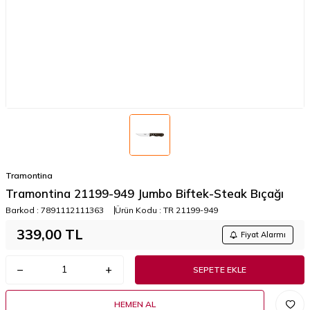
Tramontina
Tramontina 21199-949 Jumbo Biftek-Steak Bıçağı
Barkod :
7891112111363
Ürün Kodu :
TR 21199-949
339,00
TL
Fiyat Alarmı
SEPETE EKLE
HEMEN AL