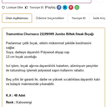
Paylaş
Listeye Ekle
Tavsiye Et
Ürün Açıklaması
Ödeme Seçenekleri
Tavsiye Et
İade Koşul
Tramontina Churrasco 21199/949 Jumbo Biftek-Steak Bıçağı
Paslanmaz çelik bıçak
,
etlerin mükemmel şekilde kesilmesini
sağlar.
Suya, darbeye dayanıklı
Polywood ahşap sap
13 cm bıçak uzunluğu
Isıl işlem, bıçak ağzına dayanıklılık katarken,
alüminyum perçinler
ile tutturulmuş işlemeli polywood sapın kullanımı rahattır.
Beş yıllık bir garanti ile, darbe ve yüksek sıcaklıklara dayanıklı kalır
ve bulaşık makinesinde yıkanabilir.
K.A : 48 Adet
Renk :
Kahverengi