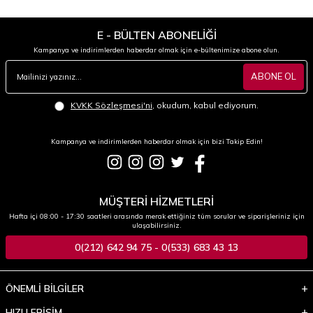
E - BÜLTEN ABONELİĞİ
Kampanya ve indirimlerden haberdar olmak için e-bültenimize abone olun.
ABONE OL
KVKK Sözleşmesi'ni
, okudum, kabul ediyorum.
Kampanya ve indirimlerden haberdar olmak için bizi Takip Edin!
MÜŞTERİ HİZMETLERİ
Hafta içi 08:00 - 17:30 saatleri arasında merak ettiğiniz tüm sorular ve siparişleriniz için
ulaşabilirsiniz.
0(212) 642 94 75 - 0(533) 683 43 13
ÖNEMLİ BİLGİLER
HIZLI ERİŞİM