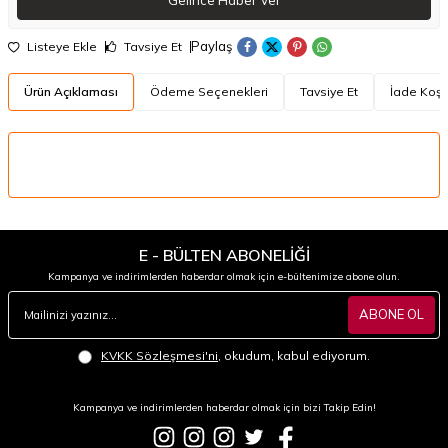
Paylaş
Listeye Ekle
Tavsiye Et
Ürün Açıklaması
Ödeme Seçenekleri
Tavsiye Et
İade Koşul
E - BÜLTEN ABONELİĞİ
Kampanya ve indirimlerden haberdar olmak için e-bültenimize abone olun.
ABONE OL
KVKK Sözleşmesi'ni
, okudum, kabul ediyorum.
Kampanya ve indirimlerden haberdar olmak için bizi Takip Edin!