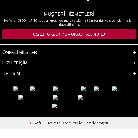
MÜŞTERİ HİZMETLERİ
Hafta içi 08:00 - 17:30 saatleri arasında merak ettiğiniz tüm sorular ve siparişleriniz için
ulaşabilirsiniz.
0(212) 642 94 75 - 0(533) 683 43 13
ÖNEMLİ BİLGİLER
HIZLI ERİŞİM
İLETİŞİM
T
-Soft
E-Ticaret
Sistemleriyle Hazırlanmıştır.