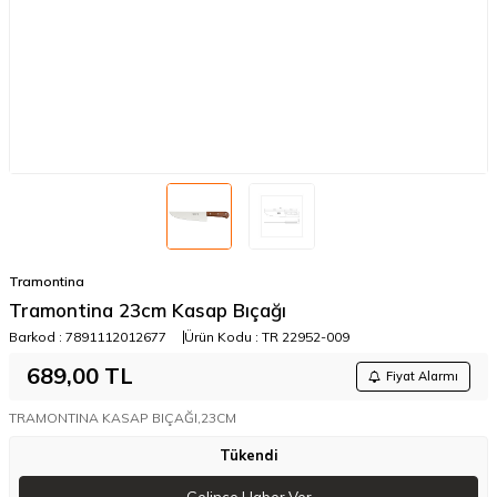
Tramontina
Tramontina 23cm Kasap Bıçağı
Barkod :
7891112012677
Ürün Kodu :
TR 22952-009
689,00
TL
Fiyat Alarmı
TRAMONTINA KASAP BIÇAĞI,23CM
Tükendi
Gelince Haber Ver