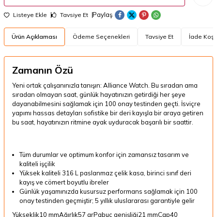
Paylaş
Listeye Ekle
Tavsiye Et
Ürün Açıklaması
Ödeme Seçenekleri
Tavsiye Et
İade Koşul
Zamanın Özü
Yeni ortak çalışanınızla tanışın: Alliance Watch. Bu sıradan ama
sıradan olmayan saat, günlük hayatınızın getirdiği her şeye
dayanabilmesini sağlamak için 100 onay testinden geçti. İsviçre
yapımı hassas detayları sofistike bir deri kayışla bir araya getiren
bu saat, hayatınızın ritmine ayak uyduracak başarılı bir saattir.
Tüm durumlar ve optimum konfor için zamansız tasarım ve
kaliteli işçilik
Yüksek kaliteli 316 L paslanmaz çelik kasa, birinci sınıf deri
kayış ve cömert boyutlu ibreler
Günlük yaşamınızda kusursuz performans sağlamak için 100
onay testinden geçmiştir; 5 yıllık uluslararası garantiyle gelir
Yükseklik10 mmAğırlık57 grPabuç genişliği21 mmÇap40