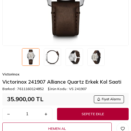
Victorinox
Victorinox 241907 Alliance Quartz Erkek Kol Saati
Barkod :
7611160124852
Ürün Kodu :
VS 241907
35.900,00
TL
Fiyat Alarmı
SEPETE EKLE
HEMEN AL