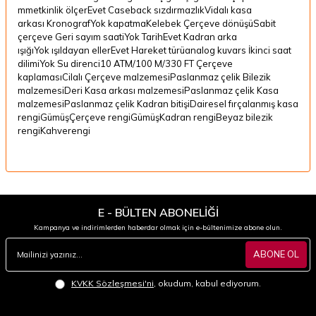
mmetkinlik ölçerEvet Caseback sızdırmazlıkVidalı kasa
arkası KronografYok kapatmaKelebek Çerçeve dönüşüSabit
çerçeve Geri sayım saatiYok TarihEvet Kadran arka
ışığıYok ışıldayan ellerEvet Hareket türüanalog kuvars İkinci saat
dilimiYok Su direnci10 ATM/100 M/330 FT Çerçeve
kaplamasıCilalı Çerçeve malzemesiPaslanmaz çelik Bilezik
malzemesiDeri Kasa arkası malzemesiPaslanmaz çelik Kasa
malzemesiPaslanmaz çelik Kadran bitişiDairesel fırçalanmış kasa
rengiGümüşÇerçeve rengiGümüşKadran rengiBeyaz bilezik
rengiKahverengi
E - BÜLTEN ABONELİĞİ
Kampanya ve indirimlerden haberdar olmak için e-bültenimize abone olun.
ABONE OL
KVKK Sözleşmesi'ni
, okudum, kabul ediyorum.