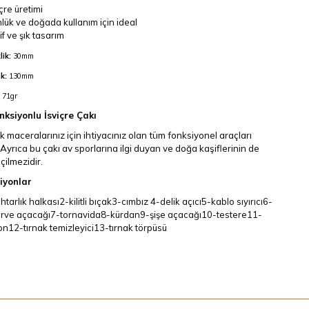
çre üretimi
lük ve doğada kullanım için ideal
if ve şık tasarım
ik:
30mm
k:
130mm
71gr
nksiyonlu İsviçre Çakı
 maceralarınız için ihtiyacınız olan tüm fonksiyonel araçları
. Ayrıca bu çakı av sporlarına ilgi duyan ve doğa kaşiflerinin de
ilmezidir.
iyonlar
tarlık halkası2-kilitli bıçak3-cımbız 4-delik açıcı5-kablo sıyırıcı6-
rve açacağı7-tornavida8-kürdan9-şişe açacağı10-testere11-
on12-tırnak temizleyici13-tırnak törpüsü