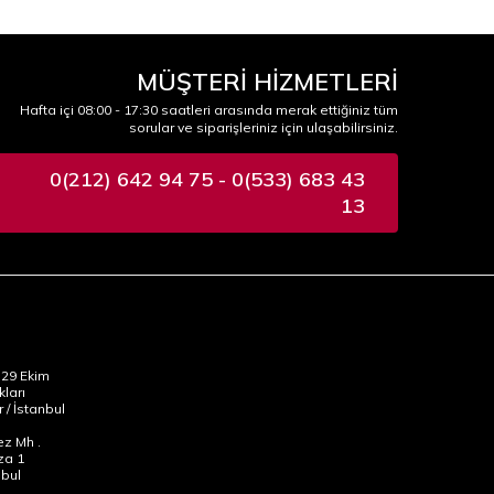
MÜŞTERİ HİZMETLERİ
Hafta içi 08:00 - 17:30 saatleri arasında merak ettiğiniz tüm
sorular ve siparişleriniz için ulaşabilirsiniz.
0(212) 642 94 75 - 0(533) 683 43
13
29 Ekim
kları
 / İstanbul
z Mh .
za 1
nbul