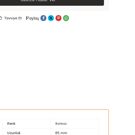
Paylaş
Tavsiye Et
Renk
Kırmızı
Uzunluk
85 mm