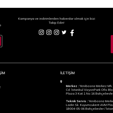
Kampanya ve indirimlerden haberdar olmak için bizi
Takip Edin!
e
ŞİM
İLETİŞİM
Merkez :
Yenibosna Merkez Mh. 
z
Cd. İstanbul VizyonPark Ofis Blo
Plaza:3 Kat:1 No:16 Bahçelievler
Teknik Servis :
Yenibosna Merke
Ladin Sk. Kuyumcukent AVM Pla
1B004-05-06 Bahçelievler / İsta