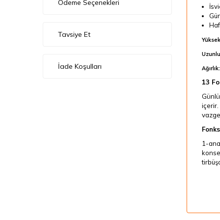
Ödeme Seçenekleri
İsvi
Gün
Haf
Tavsiye Et
Yüksekl
Uzunlu
İade Koşulları
Ağırlık:
13 Fo
Günlük
içerir
vazgeç
Fonks
1-anah
konse
tirbüş