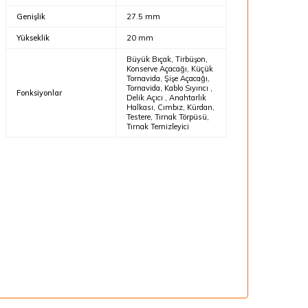
Genişlik
27.5 mm
Yükseklik
20 mm
Büyük Bıçak, Tirbüşon,
Konserve Açacağı, Küçük
Tornavida, Şişe Açacağı,
Tornavida, Kablo Sıyırıcı ,
Fonksiyonlar
Delik Açıcı , Anahtarlık
Halkası, Cımbız, Kürdan,
Testere, Tırnak Törpüsü,
Tırnak Temizleyici