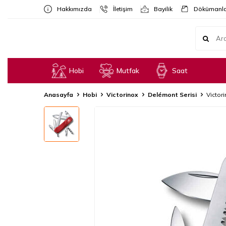
Hakkımızda
İletişim
Bayilik
Dökümanla
Hobi
Mutfak
Saat
Anasayfa
Hobi
Victorinox
Delémont Serisi
Victor