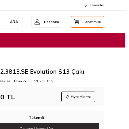
Favoriler
ARA
Hesabım
Sepetim
(
0
)
 2.3813.SE Evolution S13 Çakı
44709
Ürün Kodu :
VT 2.3813.SE
00
TL
Fiyat Alarmı
Tükendi
Gelince Haber Ver