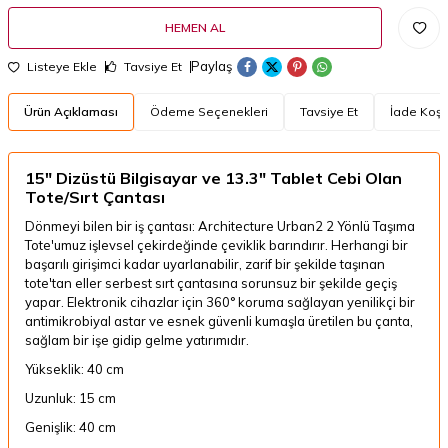
HEMEN AL
Paylaş
Listeye Ekle
Tavsiye Et
Ürün Açıklaması
Ödeme Seçenekleri
Tavsiye Et
İade Koşul
15″ Dizüstü Bilgisayar ve 13.3″ Tablet Cebi Olan
Tote/Sırt Çantası
Dönmeyi bilen bir iş çantası: Architecture Urban2 2 Yönlü Taşıma
Tote'umuz işlevsel çekirdeğinde çeviklik barındırır. Herhangi bir
başarılı girişimci kadar uyarlanabilir, zarif bir şekilde taşınan
tote'tan eller serbest sırt çantasına sorunsuz bir şekilde geçiş
yapar. Elektronik cihazlar için 360° koruma sağlayan yenilikçi bir
antimikrobiyal astar ve esnek güvenli kumaşla üretilen bu çanta,
sağlam bir işe gidip gelme yatırımıdır.
Yükseklik:
40 cm
Uzunluk:
15 cm
Genişlik:
40 cm