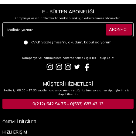
E - BÜLTEN ABONELİĞİ
Kampanya ve indirimlerden haberdar olmak için e-bültenimize abone olun.
ABONE OL
KVKK Sözleşmesi'ni
, okudum, kabul ediyorum.
Kampanya ve indirimlerden haberdar olmak için bizi Takip Edin!
MÜŞTERİ HİZMETLERİ
Hafta içi 08:00 - 17:30 saatleri arasında merak ettiğiniz tüm sorular ve siparişleriniz için
ulaşabilirsiniz.
0(212) 642 94 75 - 0(533) 683 43 13
ÖNEMLİ BİLGİLER
HIZLI ERİŞİM