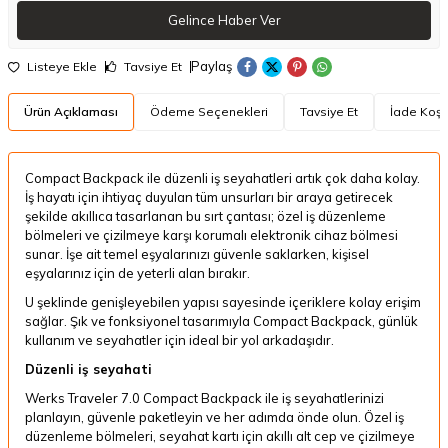
Gelince Haber Ver
Paylaş
Listeye Ekle
Tavsiye Et
Ürün Açıklaması
Ödeme Seçenekleri
Tavsiye Et
İade Koşul
Compact Backpack ile düzenli iş seyahatleri artık çok daha kolay.
İş hayatı için ihtiyaç duyulan tüm unsurları bir araya getirecek
şekilde akıllıca tasarlanan bu sırt çantası; özel iş düzenleme
bölmeleri ve çizilmeye karşı korumalı elektronik cihaz bölmesi
sunar. İşe ait temel eşyalarınızı güvenle saklarken, kişisel
eşyalarınız için de yeterli alan bırakır.
U şeklinde genişleyebilen yapısı sayesinde içeriklere kolay erişim
sağlar. Şık ve fonksiyonel tasarımıyla Compact Backpack, günlük
kullanım ve seyahatler için ideal bir yol arkadaşıdır.
Düzenli iş seyahati
Werks Traveler 7.0 Compact Backpack ile iş seyahatlerinizi
planlayın, güvenle paketleyin ve her adımda önde olun. Özel iş
düzenleme bölmeleri, seyahat kartı için akıllı alt cep ve çizilmeye