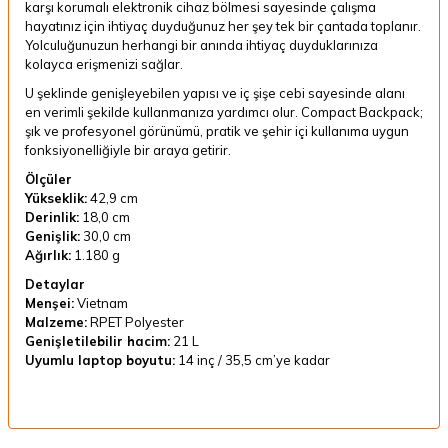
karşı korumalı elektronik cihaz bölmesi sayesinde çalışma
hayatınız için ihtiyaç duyduğunuz her şey tek bir çantada toplanır.
Yolculuğunuzun herhangi bir anında ihtiyaç duyduklarınıza
kolayca erişmenizi sağlar.
U şeklinde genişleyebilen yapısı ve iç şişe cebi sayesinde alanı
en verimli şekilde kullanmanıza yardımcı olur. Compact Backpack;
şık ve profesyonel görünümü, pratik ve şehir içi kullanıma uygun
fonksiyonelliğiyle bir araya getirir.
Ölçüler
Yükseklik:
42,9 cm
Derinlik:
18,0 cm
Genişlik:
30,0 cm
Ağırlık:
1.180 g
Detaylar
Menşei:
Vietnam
Malzeme:
RPET Polyester
Genişletilebilir hacim:
21 L
Uyumlu laptop boyutu:
14 inç / 35,5 cm’ye kadar