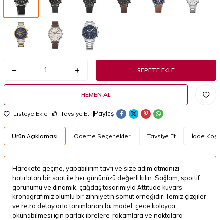
SEPETE EKLE
HEMEN AL
Paylaş
Listeye Ekle
Tavsiye Et
Ürün Açıklaması
Ödeme Seçenekleri
Tavsiye Et
İade Koşul
Harekete geçme, yapabilirim tavrı ve size adım atmanızı
hatırlatan bir saat ile her gününüzü değerli kılın. Sağlam, sportif
görünümü ve dinamik, çağdaş tasarımıyla Attitude kuvars
kronografımız olumlu bir zihniyetin somut örneğidir. Temiz çizgiler
ve retro detaylarla tanımlanan bu model, gece kolayca
okunabilmesi için parlak ibrelere, rakamlara ve noktalara