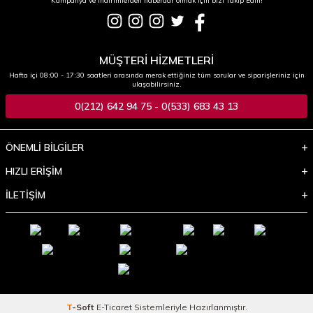
Kampanya ve indirimlerden haberdar olmak için bizi Takip Edin!
MÜŞTERİ HİZMETLERİ
Hafta içi 08:00 - 17:30 saatleri arasında merak ettiğiniz tüm sorular ve siparişleriniz için
ulaşabilirsiniz.
0(212) 642 94 75 - 0(533) 683 43 13
ÖNEMLİ BİLGİLER
HIZLI ERİŞİM
İLETİŞİM
T
-Soft
E-Ticaret
Sistemleriyle Hazırlanmıştır.