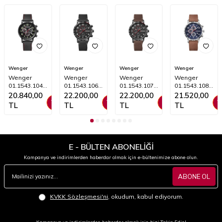
Wenger
Wenger
Wenger
Wenger
Wenger
Wenger
Wenger
Wenger
01.1543.104
01.1543.106
01.1543.107
01.1543.108
Attitude
Attitude
Attitude
Attitude
20.840,00
22.200,00
22.200,00
21.520,00
Chrono
Chrono
Chrono
Chrono
TL
TL
TL
TL
Quartz Erkek
Quartz Erkek
Quartz Erkek
Quartz Erkek
Kol Saati
Kol Saati
Kol Saati
Kol Saati
E - BÜLTEN ABONELİĞİ
Kampanya ve indirimlerden haberdar olmak için e-bültenimize abone olun.
ABONE OL
KVKK Sözleşmesi'ni
, okudum, kabul ediyorum.