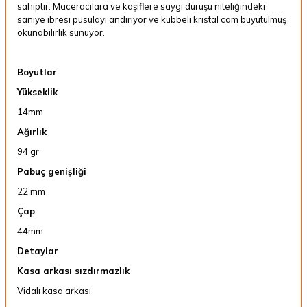
sahiptir. Maceracılara ve kaşiflere saygı duruşu niteliğindeki
saniye ibresi pusulayı andırıyor ve kubbeli kristal cam büyütülmüş
okunabilirlik sunuyor.
Boyutlar
Yükseklik
14mm
Ağırlık
94 gr
Pabuç genişliği
22 mm
Çap
44mm
Detaylar
Kasa arkası sızdırmazlık
Vidalı kasa arkası