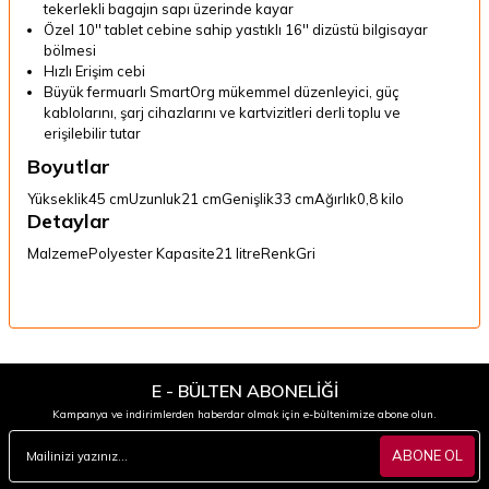
tekerlekli bagajın sapı üzerinde kayar
Özel 10'' tablet cebine sahip yastıklı 16'' dizüstü bilgisayar
bölmesi
Hızlı Erişim cebi
Büyük fermuarlı SmartOrg mükemmel düzenleyici, güç
kablolarını, şarj cihazlarını ve kartvizitleri derli toplu ve
erişilebilir tutar
Boyutlar
Yükseklik
45 cm
Uzunluk
21 cm
Genişlik
33 cm
Ağırlık
0,8 kilo
Detaylar
Malzeme
Polyester
Kapasite
21 litre
Renk
Gri
E - BÜLTEN ABONELİĞİ
Kampanya ve indirimlerden haberdar olmak için e-bültenimize abone olun.
ABONE OL