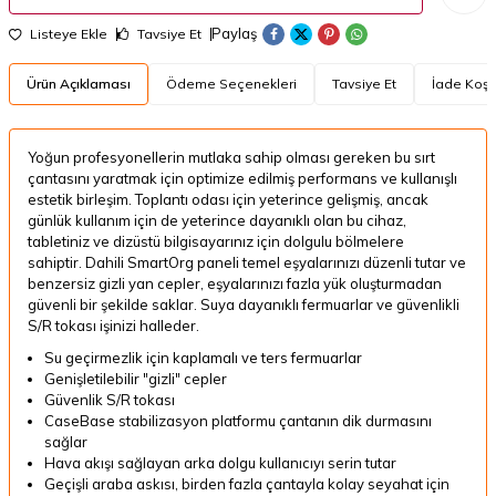
Paylaş
Listeye Ekle
Tavsiye Et
Ürün Açıklaması
Ödeme Seçenekleri
Tavsiye Et
İade Koşul
Yoğun profesyonellerin mutlaka sahip olması gereken bu sırt
çantasını yaratmak için optimize edilmiş performans ve kullanışlı
estetik birleşim.
Toplantı odası için yeterince gelişmiş, ancak
günlük kullanım için de yeterince dayanıklı olan bu cihaz,
tabletiniz ve dizüstü bilgisayarınız için dolgulu bölmelere
sahiptir.
Dahili SmartOrg paneli temel eşyalarınızı düzenli tutar ve
benzersiz gizli yan cepler, eşyalarınızı fazla yük oluşturmadan
güvenli bir şekilde saklar.
Suya dayanıklı fermuarlar ve güvenlikli
S/R tokası işinizi halleder.
Su geçirmezlik için kaplamalı ve ters fermuarlar
Genişletilebilir "gizli" cepler
Güvenlik S/R tokası
CaseBase stabilizasyon platformu çantanın dik durmasını
sağlar
Hava akışı sağlayan arka dolgu kullanıcıyı serin tutar
Geçişli araba askısı, birden fazla çantayla kolay seyahat için