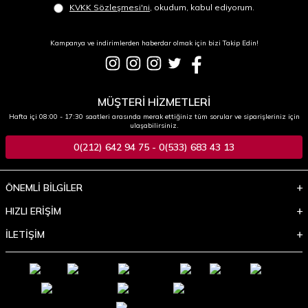
KVKK Sözleşmesi'ni
, okudum, kabul ediyorum.
Kampanya ve indirimlerden haberdar olmak için bizi Takip Edin!
MÜŞTERİ HİZMETLERİ
Hafta içi 08:00 - 17:30 saatleri arasında merak ettiğiniz tüm sorular ve siparişleriniz için
ulaşabilirsiniz.
0(212) 642 94 75 - 0(533) 683 43 13
ÖNEMLİ BİLGİLER
HIZLI ERİŞİM
İLETİŞİM