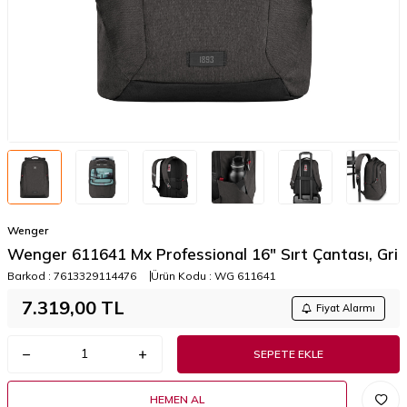
Wenger
Wenger 611641 Mx Professional 16" Sırt Çantası, Gri
Barkod :
7613329114476
Ürün Kodu :
WG 611641
7.319,00
TL
Fiyat Alarmı
SEPETE EKLE
HEMEN AL