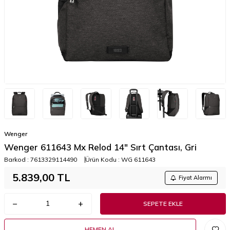
Wenger
Wenger 611643 Mx Relod 14" Sırt Çantası, Gri
Barkod :
7613329114490
Ürün Kodu :
WG 611643
5.839,00
TL
Fiyat Alarmı
SEPETE EKLE
HEMEN AL