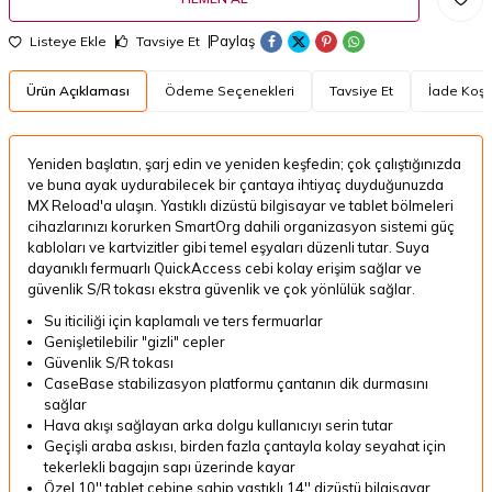
Paylaş
Listeye Ekle
Tavsiye Et
Ürün Açıklaması
Ödeme Seçenekleri
Tavsiye Et
İade Koşul
Yeniden başlatın, şarj edin ve yeniden keşfedin; çok çalıştığınızda
ve buna ayak uydurabilecek bir çantaya ihtiyaç duyduğunuzda
MX Reload'a ulaşın.
Yastıklı dizüstü bilgisayar ve tablet bölmeleri
cihazlarınızı korurken SmartOrg dahili organizasyon sistemi güç
kabloları ve kartvizitler gibi temel eşyaları düzenli tutar.
Suya
dayanıklı fermuarlı QuickAccess cebi kolay erişim sağlar ve
güvenlik S/R tokası ekstra güvenlik ve çok yönlülük sağlar.
Su iticiliği için kaplamalı ve ters fermuarlar
Genişletilebilir "gizli" cepler
Güvenlik S/R tokası
CaseBase stabilizasyon platformu çantanın dik durmasını
sağlar
Hava akışı sağlayan arka dolgu kullanıcıyı serin tutar
Geçişli araba askısı, birden fazla çantayla kolay seyahat için
tekerlekli bagajın sapı üzerinde kayar
Özel 10'' tablet cebine sahip yastıklı 14'' dizüstü bilgisayar