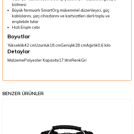
bölmesi
Büyük fermuarlı SmartOrg mükemmel düzenleyici, güç
kablolarını, şarj cihazlarını ve kartvizitleri derli toplu ve
erişilebilir tutar
Hızlı Erişim cebi
Boyutlar
Yükseklik
42 cm
Uzunluk
18 cm
Genişlik
28 cm
Ağırlık
0,6 kilo
Detaylar
Malzeme
Polyester
Kapasite
17 litre
Renk
Gri
BENZER ÜRÜNLER