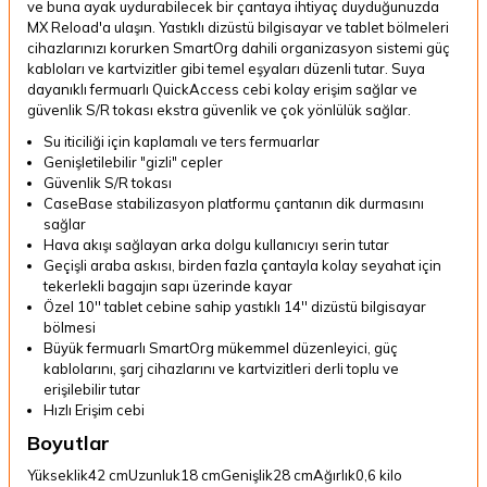
ve buna ayak uydurabilecek bir çantaya ihtiyaç duyduğunuzda
MX Reload'a ulaşın.
Yastıklı dizüstü bilgisayar ve tablet bölmeleri
cihazlarınızı korurken SmartOrg dahili organizasyon sistemi güç
kabloları ve kartvizitler gibi temel eşyaları düzenli tutar.
Suya
dayanıklı fermuarlı QuickAccess cebi kolay erişim sağlar ve
güvenlik S/R tokası ekstra güvenlik ve çok yönlülük sağlar.
Su iticiliği için kaplamalı ve ters fermuarlar
Genişletilebilir "gizli" cepler
Güvenlik S/R tokası
CaseBase stabilizasyon platformu çantanın dik durmasını
sağlar
Hava akışı sağlayan arka dolgu kullanıcıyı serin tutar
Geçişli araba askısı, birden fazla çantayla kolay seyahat için
tekerlekli bagajın sapı üzerinde kayar
Özel 10'' tablet cebine sahip yastıklı 14'' dizüstü bilgisayar
bölmesi
Büyük fermuarlı SmartOrg mükemmel düzenleyici, güç
kablolarını, şarj cihazlarını ve kartvizitleri derli toplu ve
erişilebilir tutar
Hızlı Erişim cebi
Boyutlar
Yükseklik
42 cm
Uzunluk
18 cm
Genişlik
28 cm
Ağırlık
0,6 kilo