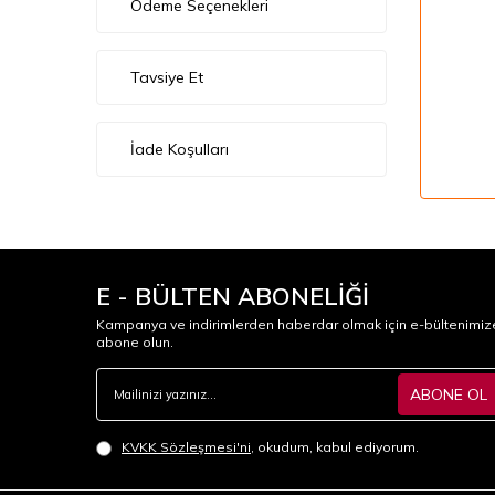
Ödeme Seçenekleri
Tavsiye Et
İade Koşulları
E - BÜLTEN ABONELİĞİ
Kampanya ve indirimlerden haberdar olmak için e-bültenimiz
abone olun.
ABONE OL
KVKK Sözleşmesi'ni
, okudum, kabul ediyorum.