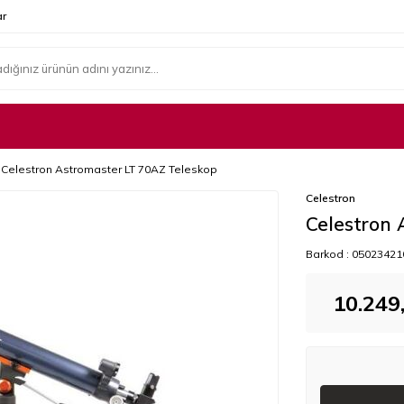
r
Celestron Astromaster LT 70AZ Teleskop
Celestron
Celestron 
Barkod :
05023421
10.249