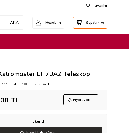
Favoriler
ARA
Hesabım
Sepetim
(
0
)
Astromaster LT 70AZ Teleskop
0744
Ürün Kodu :
CL 21074
,00
TL
Fiyat Alarmı
Tükendi
Gelince Haber Ver