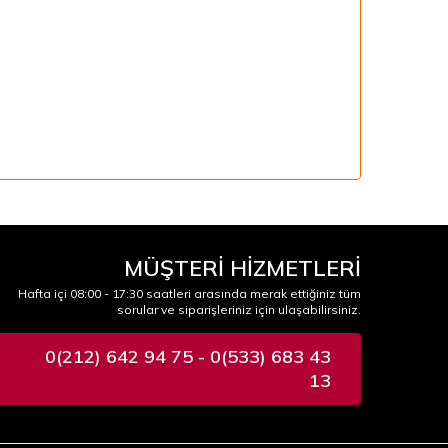
MÜŞTERİ HİZMETLERİ
Hafta içi 08:00 - 17:30 saatleri arasında merak ettiğiniz tüm
sorular ve siparişleriniz için ulaşabilirsiniz.
0(212) 642 94 75 - 0(533) 683 43
13