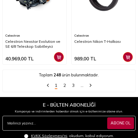
Celestron
Celestron
Celestron Nexstar Evolution ve
Celestron Nikon T-Halkası
SE 6/8 Teleskop Sabitleyici
40.969,00
TL
989,00
TL
Toplam
248
ürün bulunmaktadır.
1
2
3
…
E - BÜLTEN ABONELİĞİ
Kampanya ve indirimlerden haberdar olmak için e-bültenimize abone olun.
ABONE OL
KVKK Sözleşmesi'ni
, okudum, kabul ediyorum.