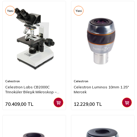
Yeni
Yeni
Celestron
Celestron
Celestron Labs CB2000C
Celestron Luminos 10mm 1.25"
Trinoküler Bileşik Mikroskop –
Mercek
40x-2000x Büyütme, Hazır
Preparatlı, Kamera Uyumlu
70.409,00
TL
12.229,00
TL