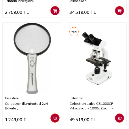
Tahmin İstasyonu
Mikroskop
2.759,00
TL
34.519,00
TL
Yeni
Celestron
Celestron
Celestron Illuminated 2z4
Celestron Labs CB1000CF
Büyüteç
Mikroskop - 1000x Zoom -
Ayarlanabilir LED Işık - Binoküler
Başlık
1.249,00
TL
49.519,00
TL