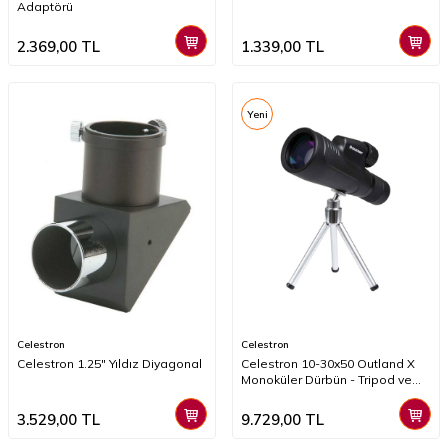
Adaptörü
2.369,00
TL
1.339,00
TL
Yeni
Celestron
Celestron
Celestron 1.25" Yıldız Diyagonal
Celestron 10-30x50 Outland X
Monoküler Dürbün - Tripod ve
Kılıf Dahil - HD Zoom - Doğa ve
Spor İçin
3.529,00
TL
9.729,00
TL