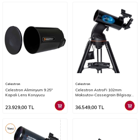
Celestron
Celestron
Celestron Aliminyum 9.25"
Celestron AstroFi 102mm
Kapalı Lens Koruyucu
Maksutov-Cassegrain Bilgisayar
Donanımlı Teleskop
23.929,00
TL
36.549,00
TL
Yeni