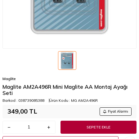
Maglite
Maglite AM2A496R Mini Maglite AA Montaj Ayağı
Seti
Barkod :
038739085388
Ürün Kodu :
MG AM2A496R
349,00
TL
Fiyat Alarmı
SEPETE EKLE