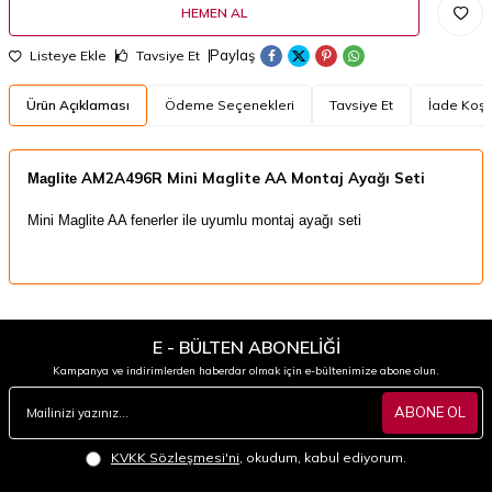
HEMEN AL
Paylaş
Listeye Ekle
Tavsiye Et
Ürün Açıklaması
Ödeme Seçenekleri
Tavsiye Et
İade Koşul
AM2A496R Mini Maglite AA Montaj Ayağı Seti
​Maglite
Mini Maglite AA fenerler ile uyumlu montaj ayağı seti
E - BÜLTEN ABONELİĞİ
Kampanya ve indirimlerden haberdar olmak için e-bültenimize abone olun.
ABONE OL
KVKK Sözleşmesi'ni
, okudum, kabul ediyorum.