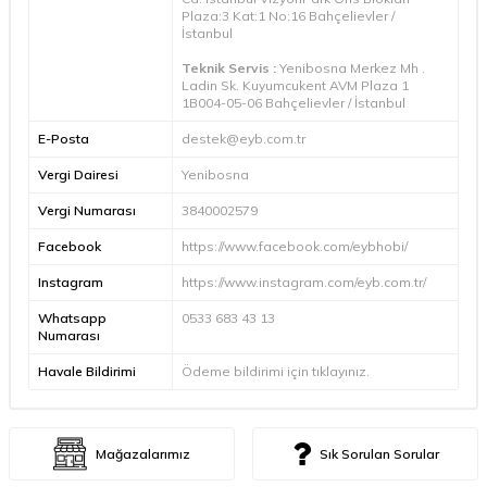
Plaza:3 Kat:1 No:16 Bahçelievler /
İstanbul
Teknik Servis :
Yenibosna Merkez Mh .
Ladin Sk. Kuyumcukent AVM Plaza 1
1B004-05-06 Bahçelievler / İstanbul
E-Posta
destek@eyb.com.tr
Vergi Dairesi
Yenibosna
Vergi Numarası
3840002579
Facebook
https://www.facebook.com/eybhobi/
Instagram
https://www.instagram.com/eyb.com.tr/
Whatsapp
0533 683 43 13
Numarası
Havale Bildirimi
Ödeme bildirimi için
tıklayınız.
Mağazalarımız
Sık Sorulan Sorular