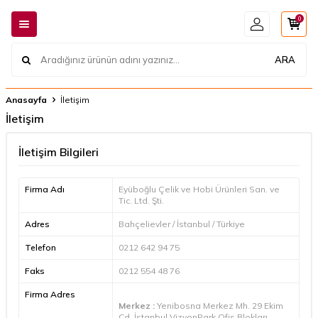
0
ARA
Anasayfa
İletişim
İletişim
İletişim Bilgileri
Firma Adı
Eyüboğlu Çelik ve Hobi Ürünleri San. ve
Tic. Ltd. Şti.
Adres
Bahçelievler / İstanbul / Türkiye
Telefon
0212 642 94 75
Faks
0212 554 48 76
Firma Adres
Merkez :
Yenibosna Merkez Mh. 29 Ekim
Cd. İstanbul VizyonPark Ofis Blokları