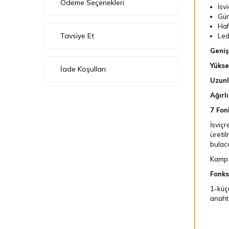
Ödeme Seçenekleri
İsvi
Gün
Haf
Tavsiye Et
Led 
Geniş
Yükse
İade Koşulları
Uzunl
Ağırlı
7 Fon
İsviçr
üretil
bulaca
Kamp t
Fonks
1-küç
anaht