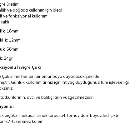
çre üretimi
lük ve doğada kullanım için ideal
if ve fonksiyonel kullanım
ışıklı
lik
: 18mm
klik
: 12mm
uk
: 58mm
k
: 24gr
ksiyonlu İsviçre Çakı
e Çakısı'nın her biri bir ömür boyu dayanacak şekilde
miştir. Günlük kullanımlarınız için ihtiyaç duyduğunuz tüm işlevselliği
ksınız.
utkunlarının, avcı ve balıkçıların vazgeçilmezidir.
iyonlar
ük bıçak2-makas3-tırnak törpüsü4-tornavida5-beyaz led ışık6-
arlık7-tükenmez kalem