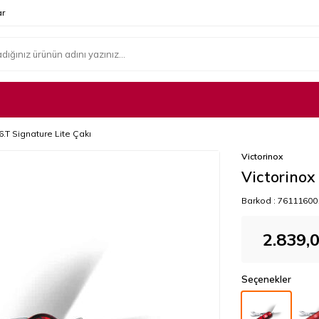
r
6.T Signature Lite Çakı
Victorinox
Victorinox
Barkod :
76111600
2.839,
Seçenekler