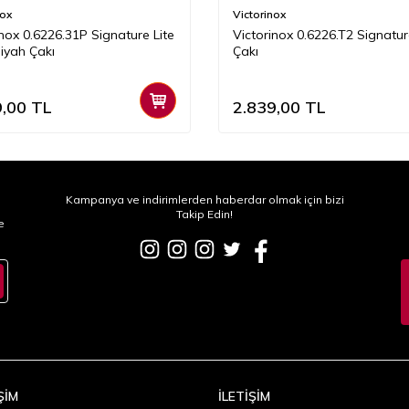
nox
Victorinox
inox 0.6226.31P Signature Lite
Victorinox 0.6226.T2 Signatur
iyah Çakı
Çakı
9,00
TL
2.839,00
TL
Kampanya ve indirimlerden haberdar olmak için bizi
Takip Edin!
e
ŞİM
İLETİŞİM