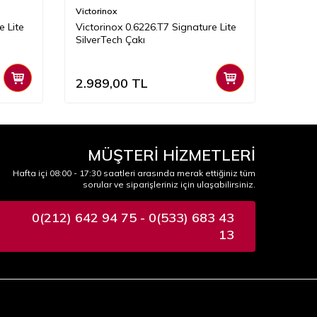
Victorinox
Victori
e Lite
Victorinox 0.6226.T7 Signature Lite
Victor
SilverTech Çakı
Çakı
2.989,00
TL
2.83
MÜŞTERİ HİZMETLERİ
Hafta içi 08:00 - 17:30 saatleri arasında merak ettiğiniz tüm
sorular ve siparişleriniz için ulaşabilirsiniz.
0(212) 642 94 75 - 0(533) 683 43
13