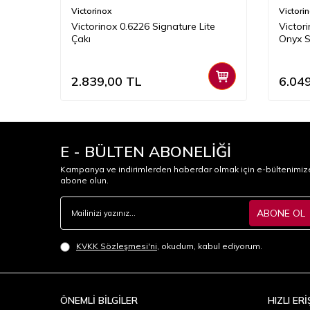
Victorinox
Victori
 Lite
Victorinox 0.6226 Signature Lite
Victor
Çakı
Onyx S
2.839,00
TL
6.04
E - BÜLTEN ABONELİĞİ
Kampanya ve indirimlerden haberdar olmak için e-bültenimiz
abone olun.
ABONE OL
KVKK Sözleşmesi'ni
, okudum, kabul ediyorum.
ÖNEMLİ BİLGİLER
HIZLI ERİ