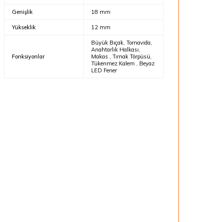
Genişlik
18 mm
Yükseklik
12 mm
Büyük Bıçak, Tornavida,
Anahtarlık Halkası,
Fonksiyonlar
Makas , Tırnak Törpüsü,
Tükenmez Kalem , Beyaz
LED Fener