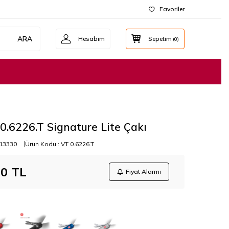
Favoriler
ARA
Hesabım
Sepetim
(
0
)
 0.6226.T Signature Lite Çakı
13330
Ürün Kodu :
VT 0.6226.T
00
TL
Fiyat Alarmı