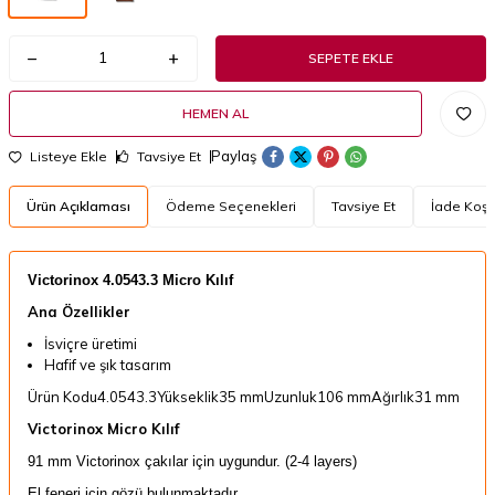
SEPETE EKLE
HEMEN AL
Paylaş
Listeye Ekle
Tavsiye Et
Ürün Açıklaması
Ödeme Seçenekleri
Tavsiye Et
İade Koşul
Victorinox 4.0543.3 Micro Kılıf
Ana Özellikler
İsviçre üretimi
Hafif ve şık tasarım
Ürün Kodu4.0543.3Yükseklik35 mmUzunluk106 mmAğırlık31 mm
Victorinox Micro Kılıf
91 mm Victorinox çakılar için uygundur. (2-4 layers)
El feneri için gözü bulunmaktadır.