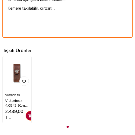
Kemere takılabilir, cırtcırtlı.
İlişkili Ürünler
Victorinox
Victorinox
4.0543 91mm
Deri Kılıf
2.439,00
TL