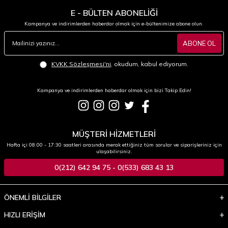
E - BÜLTEN ABONELİĞİ
Kampanya ve indirimlerden haberdar olmak için e-bültenimize abone olun.
ABONE OL
KVKK Sözleşmesi'ni
, okudum, kabul ediyorum.
Kampanya ve indirimlerden haberdar olmak için bizi Takip Edin!
MÜŞTERİ HİZMETLERİ
Hafta içi 08:00 - 17:30 saatleri arasında merak ettiğiniz tüm sorular ve siparişleriniz için
ulaşabilirsiniz.
0(212) 642 94 75 - 0(533) 683 43 13
ÖNEMLİ BİLGİLER
HIZLI ERİŞİM