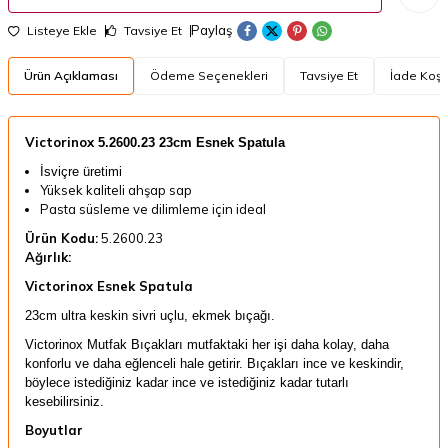
Paylaş
Listeye Ekle
Tavsiye Et
Ürün Açıklaması
Ödeme Seçenekleri
Tavsiye Et
İade Koşul
​Victorinox
5.2600.23 23cm Esnek Spatula
İsviçre üretimi
Yüksek kaliteli ahşap sap
Pasta süsleme ve dilimleme için ideal
Ürün Kodu:
5.2600.23
Ağırlık:
Victorinox Esnek Spatula
23cm ultra keskin sivri uçlu, ekmek bıçağı.
Victorinox Mutfak Bıçakları mutfaktaki her işi daha kolay, daha
konforlu ve daha eğlenceli hale getirir. Bıçakları ince ve keskindir,
böylece istediğiniz kadar ince ve istediğiniz kadar tutarlı
kesebilirsiniz.
Boyutlar