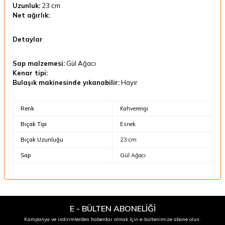
Uzunluk:
23 cm
Net ağırlık:
Detaylar
Sap malzemesi:
Gül Ağacı
Kenar tipi:
Bulaşık makinesinde yıkanabilir:
Hayır
Renk
Kahverengi
Bıçak Tipi
Esnek
Bıçak Uzunluğu
23 cm
Sap
Gül Ağacı
E - BÜLTEN ABONELİĞİ
Kampanya ve indirimlerden haberdar olmak için e-bültenimize abone olun.