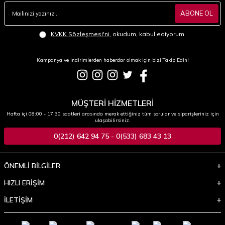
ABONE OL
KVKK Sözleşmesi'ni
, okudum, kabul ediyorum.
Kampanya ve indirimlerden haberdar olmak için bizi Takip Edin!
MÜŞTERİ HİZMETLERİ
Hafta içi 08:00 - 17:30 saatleri arasında merak ettiğiniz tüm sorular ve siparişleriniz için
ulaşabilirsiniz.
0(212) 642 94 75 - 0(533) 683 43 13
ÖNEMLİ BİLGİLER
HIZLI ERİŞİM
İLETİŞİM