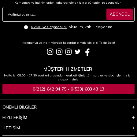
Kampanya ve indirimlerden haberdar olmak için e-bültenimize abone olun.
ABONE OL
KVKK Sözleşmesi'ni
, okudum, kabul ediyorum.
Kampanya ve indirimlerden haberdar olmak için bizi Takip Edin!
MÜŞTERİ HİZMETLERİ
Hafta içi 08:00 - 17:30 saatleri arasında merak ettiğiniz tüm sorular ve siparişleriniz için
ulaşabilirsiniz.
0(212) 642 94 75 - 0(533) 683 43 13
ÖNEMLİ BİLGİLER
HIZLI ERİŞİM
İLETİŞİM