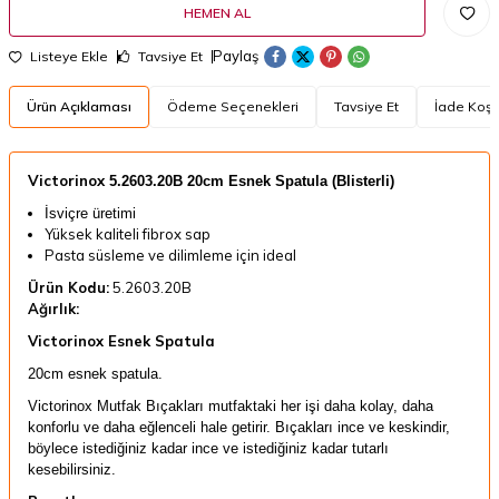
HEMEN AL
Paylaş
Listeye Ekle
Tavsiye Et
Ürün Açıklaması
Ödeme Seçenekleri
Tavsiye Et
İade Koşul
​​Victorinox
5.2603.20B 20cm Esnek Spatula (Blisterli)
İsviçre üretimi
Yüksek kaliteli fibrox sap
Pasta süsleme ve dilimleme için ideal
Ürün Kodu:
5.2603.20B
Ağırlık:
Victorinox Esnek Spatula
20cm esnek spatula.
Victorinox Mutfak Bıçakları mutfaktaki her işi daha kolay, daha
konforlu ve daha eğlenceli hale getirir. Bıçakları ince ve keskindir,
böylece istediğiniz kadar ince ve istediğiniz kadar tutarlı
kesebilirsiniz.