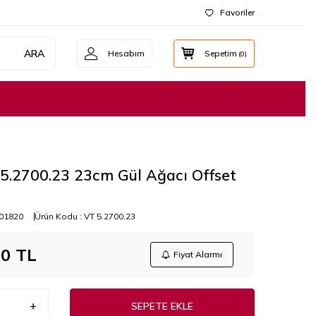
Favoriler
ARA
Hesabım
Sepetim
(
0
)
 5.2700.23 23cm Gül Ağacı Offset
01820
Ürün Kodu :
VT 5.2700.23
00
TL
Fiyat Alarmı
SEPETE EKLE