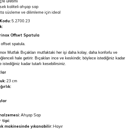
çre üretimi
sek kaliteli ahşap sap
ta süsleme ve dilimleme için ideal
Kodu:
5.2700.23
k:
rinox Offset Spatula
offset spatula.
inox Mutfak Bıçakları mutfaktaki her işi daha kolay, daha konforlu ve
ğlenceli hale getirir. Bıçakları ince ve keskindir, böylece istediğiniz kadar
e istediğiniz kadar tutarlı kesebilirsiniz.
lar
uk:
23 cm
ğırlık:
lar
alzemesi:
Ahşap Sap
 tipi:
ık makinesinde yıkanabilir:
Hayır