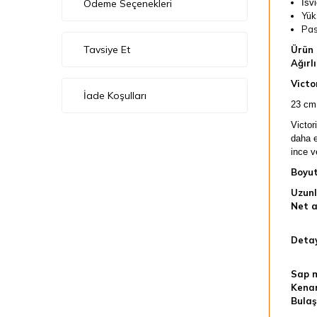
Ödeme Seçenekleri
İsvi
Yük
Pas
Tavsiye Et
Ürün 
Ağırlı
Victo
İade Koşulları
23 cm 
Victor
daha e
ince v
Boyut
Uzunl
Net a
Detay
Sap m
Kenar
Bulaş