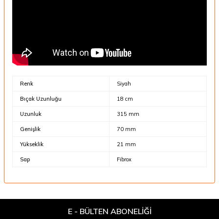
Renk
Siyah
Bıçak Uzunluğu
18 cm
Uzunluk
315 mm
Genişlik
70 mm
Yükseklik
21 mm
Sap
Fibrox
E - BÜLTEN ABONELİĞİ