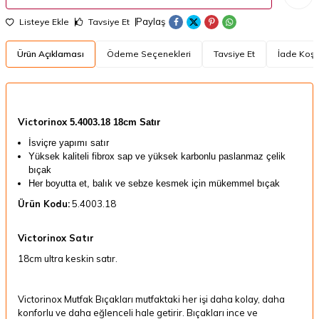
Paylaş
Listeye Ekle
Tavsiye Et
Ürün Açıklaması
Ödeme Seçenekleri
Tavsiye Et
İade Koşul
Victorinox
5.4003.18 18cm Satır
İsviçre yapımı satır
Yüksek kaliteli fibrox sap ve yüksek karbonlu paslanmaz çelik
bıçak
Her boyutta et, balık ve sebze kesmek için mükemmel bıçak
Ürün Kodu:
5.4003.18
Victorinox Satır
18cm ultra keskin satır.
Victorinox Mutfak Bıçakları mutfaktaki her işi daha kolay, daha
konforlu ve daha eğlenceli hale getirir. Bıçakları ince ve