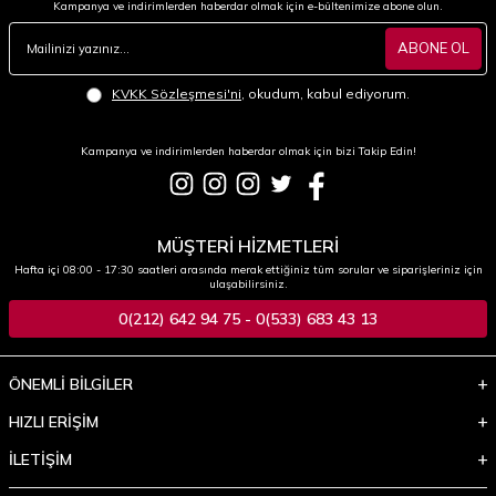
Kampanya ve indirimlerden haberdar olmak için e-bültenimize abone olun.
ABONE OL
KVKK Sözleşmesi'ni
, okudum, kabul ediyorum.
Kampanya ve indirimlerden haberdar olmak için bizi Takip Edin!
MÜŞTERİ HİZMETLERİ
Hafta içi 08:00 - 17:30 saatleri arasında merak ettiğiniz tüm sorular ve siparişleriniz için
ulaşabilirsiniz.
0(212) 642 94 75 - 0(533) 683 43 13
ÖNEMLİ BİLGİLER
HIZLI ERİŞİM
İLETİŞİM