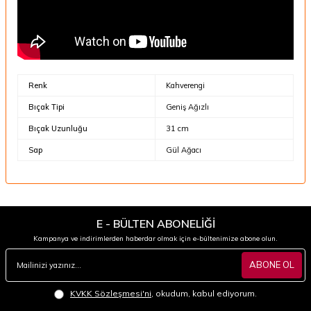
Renk
Kahverengi
Bıçak Tipi
Geniş Ağızlı
Bıçak Uzunluğu
31 cm
Sap
Gül Ağacı
E - BÜLTEN ABONELİĞİ
Kampanya ve indirimlerden haberdar olmak için e-bültenimize abone olun.
ABONE OL
KVKK Sözleşmesi'ni
, okudum, kabul ediyorum.