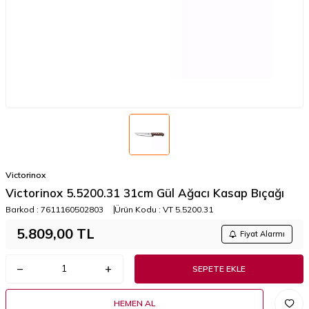
Victorinox
Victorinox 5.5200.31 31cm Gül Ağacı Kasap Bıçağı
Barkod :
7611160502803
Ürün Kodu :
VT 5.5200.31
5.809,00
TL
Fiyat Alarmı
SEPETE EKLE
HEMEN AL