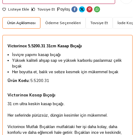
Paylaş
Listeye Ekle
Tavsiye Et
Ürün Açıklaması
Ödeme Seçenekleri
Tavsiye Et
İade Koşul
​Victorinox
5.5200.31 31cm Kasap Bıçağı
İsviçre yapımı kasap bıçağı
Yüksek kaliteli ahşap sap ve yüksek karbonlu paslanmaz çelik
bıçak
Her boyutta et, balık ve sebze kesmek için mükemmel bıçak
Ürün Kodu:
5.5200.31
Victorinox Kasap Bıçağı
31 cm ultra keskin kasap bıçağı.
Her seferinde pürüzsüz, düngün kesimler için mükemmel.
Victorinox Mutfak Bıçakları mutfaktaki her işi daha kolay, daha
konforlu ve daha eğlenceli hale getirir. Bıçakları ince ve keskindir,