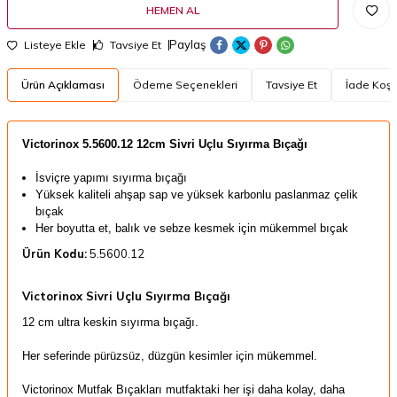
HEMEN AL
Paylaş
Listeye Ekle
Tavsiye Et
Ürün Açıklaması
Ödeme Seçenekleri
Tavsiye Et
İade Koşul
​Victorinox
5.5600.12 12cm Sivri Uçlu Sıyırma Bıçağı
İsviçre yapımı sıyırma bıçağı
Yüksek kaliteli ahşap sap ve yüksek karbonlu paslanmaz çelik
bıçak
Her boyutta et, balık ve sebze kesmek için mükemmel bıçak
Ürün Kodu:
5.5600.12
Victorinox Sivri Uçlu Sıyırma Bıçağı
12 cm ultra keskin sıyırma bıçağı.
Her seferinde pürüzsüz, düzgün kesimler için mükemmel.
Victorinox Mutfak Bıçakları mutfaktaki her işi daha kolay, daha