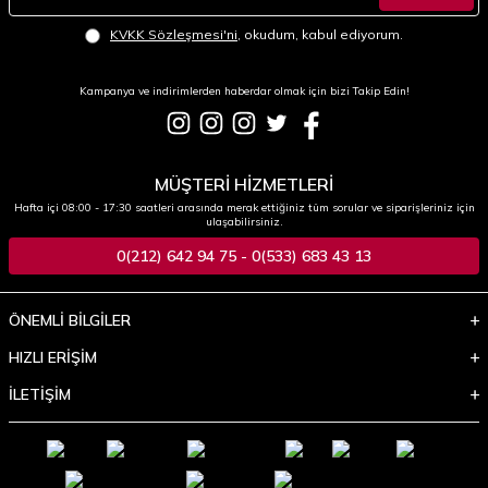
KVKK Sözleşmesi'ni
, okudum, kabul ediyorum.
Kampanya ve indirimlerden haberdar olmak için bizi Takip Edin!
MÜŞTERİ HİZMETLERİ
Hafta içi 08:00 - 17:30 saatleri arasında merak ettiğiniz tüm sorular ve siparişleriniz için
ulaşabilirsiniz.
0(212) 642 94 75 - 0(533) 683 43 13
ÖNEMLİ BİLGİLER
HIZLI ERİŞİM
İLETİŞİM