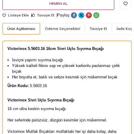
HEMEN AL
Paylaş
Listeye Ekle
Tavsiye Et
Ürün Açıklaması
Ödeme Seçenekleri
Tavsiye Et
İade Koşul
Victorinox
5.5603.16 16cm Sivri Uçlu Sıyırma Bıçağı
İsviçre yapımı sıyırma bıçağı
Yüksek kaliteli fibrox sap ve yüksek karbonlu paslanmaz çelik
bıçak
Her boyutta et, balık ve sebze kesmek için mükemmel bıçak
Ürün Kodu:
5.5603.16
Victorinox Sivri Uçlu Sıyırma Bıçağı
16 cm ultra keskin sıyırma bıçağı.
Her seferinde pürüzsüz, düzgün kesimler için mükemmel.
Victorinox Mutfak Bıçakları mutfaktaki her işi daha kolay, daha