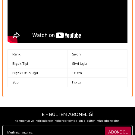
Renk
Siyah
Bıçak Tipi
Sivri Uçlu
Bıçak Uzunluğu
16 cm
Sap
Fibrox
E - BÜLTEN ABONELİĞİ
Kampanya ve indirimlerden haberdar olmak için e-bültenimize abone olun.
ABONE OL