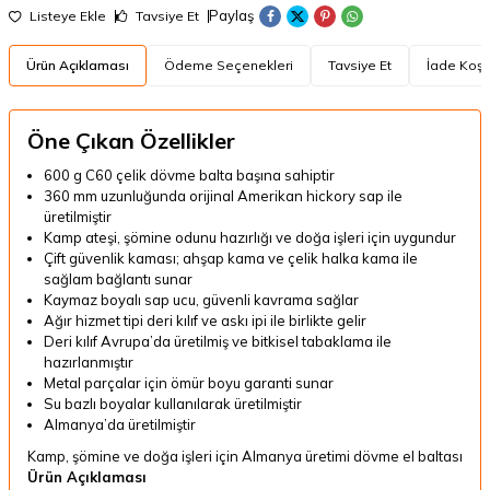
Paylaş
Listeye Ekle
Tavsiye Et
Ürün Açıklaması
Ödeme Seçenekleri
Tavsiye Et
İade Koşul
Öne Çıkan Özellikler
600 g C60 çelik dövme balta başına sahiptir
360 mm uzunluğunda orijinal Amerikan hickory sap ile
üretilmiştir
Kamp ateşi, şömine odunu hazırlığı ve doğa işleri için uygundur
Çift güvenlik kaması; ahşap kama ve çelik halka kama ile
sağlam bağlantı sunar
Kaymaz boyalı sap ucu, güvenli kavrama sağlar
Ağır hizmet tipi deri kılıf ve askı ipi ile birlikte gelir
Deri kılıf Avrupa’da üretilmiş ve bitkisel tabaklama ile
hazırlanmıştır
Metal parçalar için ömür boyu garanti sunar
Su bazlı boyalar kullanılarak üretilmiştir
Almanya’da üretilmiştir
Kamp, şömine ve doğa işleri için Almanya üretimi dövme el baltası
Ürün Açıklaması