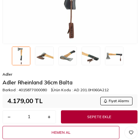
Adler
Adler Rheinland 36cm Balta
Barkod :
4015877000080
Ürün Kodu :
AD 201.0H060A212
4.179,00
TL
Fiyat Alarmı
SEPETE EKLE
HEMEN AL