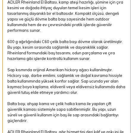
ADLER Rheinland El Baltası, kamp ateşi hazırlığı, şömine için çıra
kesimi ve doğada ihtiyaç duyulan temel kesim işleri için
tasarlanmış dayanıklı bir el baltasıdır. Kompakt ölçüsü, dengeli
yapısı ve güçlü dövme balta başı sayesinde hem outdoor
kullanımda hem de ev çevresindeki pratik işlerde güvenilir
performans sunar.
600 g ağırlığındaki C60 çelik balta başı dövme olarak üretilmiştir.
Bu yapı, kesim sırasında sağlamlık ve dayanıklılık sağlar.
Rheinland formundaki baş tasarımı, odun parçalama ve çıra
hazırlama gibi işlerde kontrollü kullanım sunar.
Sap kısmında orijinal Amerikan hickory ağacı kullanılmıştır.
Hickory sap, darbe emilimi, sağlamlık ve doğal kavrama hissiyle
balta kullanımında yüksek konfor sağlar. Sap ucunda yer alan
kaymaz boya kaplama, eldivenli veya eldivensiz kullanımda daha
güvenli tutuş elde etmeye yardımcı olur.
Balta başı, ahşap kama ve çelik halka kama ile yapılan çift
güvenlik kaması sistemiyle sapa sabitlenmiştir. Bu yapı, uzun
süreli ve güvenli kullanım için baş ile sap arasındaki bağlantıyı
güçlendirir.
ADLER Rheinland El Baltası, ağır hizmet tipi deri kılıf ve askı ipi ile