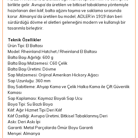
birlikte gelir. Avrupa’da üretilen ve bitkisel tabaklama yöntemiyle
hazırlanan deri kılıf, balta ağzını taşıma ve saklama sırasında
korur. Almanya’da üretilen bu model, ADLER’in 1919’dan beri
sürdürdüğü dövme el aletleri geleneğini modern ve kullanışlı bir
tasarımla birleştirir.
Teknik Özellikler
Ürün Tipi: El Baltası
Model: Rheinland Hatchet / Rheinland El Baltası
Balta Başı Ağırlığı: 600 g
Balta Başı Malzemesi: C60 Çelik
Balta Başı Üretimi: Dövme
Sap Malzemesi: Orijinal Amerikan Hickory Ağacı
Sap Uzunluğu: 360 mm
Baş Sabitleme: Ahşap Kama ve Çelik Halka Kama ile Çift Güvenlik
Kaması
Sap Kaplaması: Kaymaz Boyalı Sap Ucu
Boya Tipi: Su Bazlı Boya
Kılıf: Ağır Hizmet Tipi Deri Kılıf
Kılıf Özelliği: Avrupa Üretimi, Bitkisel Tabaklanmış Deri
Askı: Deri Askı İpi
Garanti: Metal Parçalarda Ömür Boyu Garanti
Menşei: Almanya