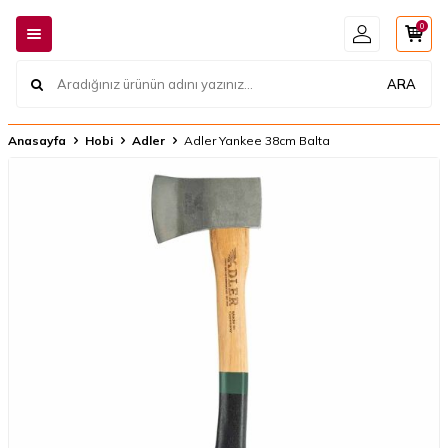
0
ARA
Anasayfa
Hobi
Adler
Adler Yankee 38cm Balta