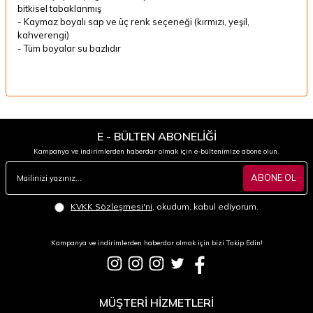
bitkisel tabaklanmış
- Kaymaz boyalı sap ve üç renk seçeneği (kırmızı, yeşil,
kahverengi)
- Tüm boyalar su bazlıdır
E - BÜLTEN ABONELİĞİ
Kampanya ve indirimlerden haberdar olmak için e-bültenimize abone olun.
ABONE OL
KVKK Sözleşmesi'ni
, okudum, kabul ediyorum.
Kampanya ve indirimlerden haberdar olmak için bizi Takip Edin!
MÜŞTERİ HİZMETLERİ