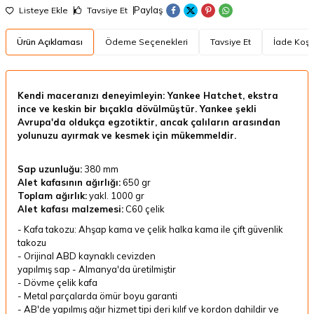
Paylaş
Listeye Ekle
Tavsiye Et
Ürün Açıklaması
Ödeme Seçenekleri
Tavsiye Et
İade Koşul
Kendi maceranızı deneyimleyin: Yankee Hatchet, ekstra
ince ve keskin bir bıçakla dövülmüştür. Yankee şekli
Avrupa'da oldukça egzotiktir, ancak çalıların arasından
yolunuzu ayırmak ve kesmek için mükemmeldir.
Sap uzunluğu:
380 mm
Alet kafasının ağırlığı:
650 gr
Toplam ağırlık:
yakl.
1000 gr
Alet kafası malzemesi:
C60 çelik
- Kafa takozu: Ahşap kama ve çelik halka kama ile çift güvenlik
takozu
- Orijinal ABD kaynaklı cevizden
yapılmış sap - Almanya'da üretilmiştir
- Dövme çelik kafa
- Metal parçalarda ömür boyu garanti
- AB'de yapılmış ağır hizmet tipi deri kılıf ve kordon dahildir ve