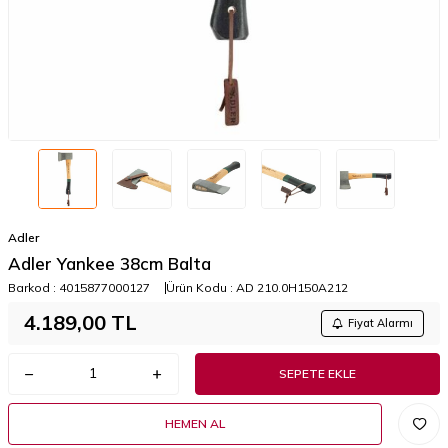
Adler
Adler Yankee 38cm Balta
Barkod :
4015877000127
Ürün Kodu :
AD 210.0H150A212
4.189,00
TL
Fiyat Alarmı
SEPETE EKLE
HEMEN AL