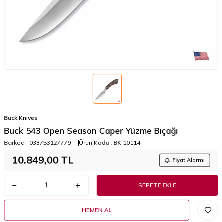
Buck Knives
Buck 543 Open Season Caper Yüzme Bıçağı
Barkod :
033753127779
Ürün Kodu :
BK 10114
10.849,00
TL
Fiyat Alarmı
SEPETE EKLE
HEMEN AL