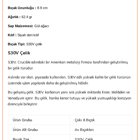
Bıçak Uzunluğu :
8.9 cm
Ağırlık :
62.4 gr
Sap Malzemesi:
Gül ağacı
Kılıf :
Siyah deri kılıf
Bıçak Tipi:
S30V çelik
S30V Çelik
S30V,
Crucible
adındaki bir Amerikan metalürji firması tarafından geliştirilmiş
bir çelik türüdür.
Aslında var olan, piyasada kullanılan, S30V adlı yüksek kalite bir çelik türünün
üzerinde işlem yapılarak daha da geliştirilmiş hâlidir.
Bu gelişmiş çelik, S30V, karbonun yanı sıra yüksek miktarda Krom, Molibden ve
Vanadyum içerir. Bu çelik, harika kenar tutuşu ve yüksek yumuşaklığı korozyon
direnciyle birleştirir.
Ürün Grubu
Çakı & Bıçak
Ürün Alt Grubu
Av Bıçakları
Bıçak Tipi
S30V, Çelik