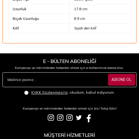
Uzunluk
17.8 cm
Bıçak Uzunluğu
8.9 cm
Kılıf
Siyah deri kılıf
E - BÜLTEN ABONELİĞİ
Kampanya ve indirimlerden haberdar olmak için e-bültenimize abone olun.
ABONE OL
KVKK Sözleşmesi'ni
, okudum, kabul ediyorum.
Kampanya ve indirimlerden haberdar olmak için bizi Takip Edin!
MÜŞTERİ HİZMETLERİ