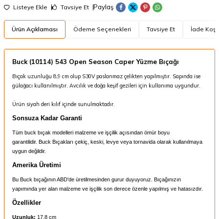
Paylaş
Listeye Ekle
Tavsiye Et
Ürün Açıklaması
Ödeme Seçenekleri
Tavsiye Et
İade Koşul
Buck (10114) 543 Open Season Caper Yüzme Bıçağı
Bıçak uzunluğu 8,9 cm olup S30V paslanmaz çelikten yapılmıştır. Sapında ise
gülağacı kullanılmıştır. Avcılık ve doğa keşif gezileri için kullanıma uygundur.
Ürün siyah deri kılıf içinde sunulmaktadır.
Sonsuza Kadar Garanti
Tüm buck bıçak modelleri malzeme ve işçilik açısından ömür boyu
garantilidir. Buck Bıçakları çekiç, keski, levye veya tornavida olarak kullanılmaya
uygun değildir.
Amerika Üretimi
Bu Buck bıçağının ABD'de üretilmesinden gurur duyuyoruz. Bıçağınızın
yapımında yer alan malzeme ve işçilik son derece özenle yapılmış ve hatasızdır.
Özellikler
Uzunluk:
17.8 cm