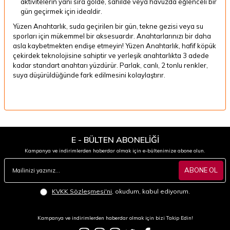
aktivitelerin yanı sıra gölde, sahilde veya havuzda eğlenceli bir
gün geçirmek için idealdir.
Yüzen Anahtarlık, suda geçirilen bir gün, tekne gezisi veya su
sporları için mükemmel bir aksesuardır. Anahtarlarınızı bir daha
asla kaybetmekten endişe etmeyin! Yüzen Anahtarlık, hafif köpük
çekirdek teknolojisine sahiptir ve yerleşik anahtarlıkta 3 adede
kadar standart anahtarı yüzdürür. Parlak, canlı, 2 tonlu renkler,
suya düşürüldüğünde fark edilmesini kolaylaştırır.
E - BÜLTEN ABONELİĞİ
Kampanya ve indirimlerden haberdar olmak için e-bültenimize abone olun.
ABONE OL
KVKK Sözleşmesi'ni
, okudum, kabul ediyorum.
Kampanya ve indirimlerden haberdar olmak için bizi Takip Edin!