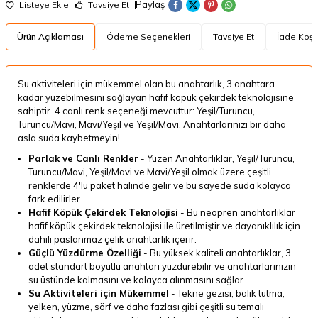
Paylaş
Listeye Ekle
Tavsiye Et
Ürün Açıklaması
Ödeme Seçenekleri
Tavsiye Et
İade Koşul
Su aktiviteleri için mükemmel olan bu anahtarlık, 3 anahtara
kadar yüzebilmesini sağlayan hafif köpük çekirdek teknolojisine
sahiptir. 4 canlı renk seçeneği mevcuttur: Yeşil/Turuncu,
Turuncu/Mavi, Mavi/Yeşil ve Yeşil/Mavi. Anahtarlarınızı bir daha
asla suda kaybetmeyin!
Parlak ve Canlı Renkler
-
Yüzen Anahtarlıklar, Yeşil/Turuncu,
Turuncu/Mavi, Yeşil/Mavi ve Mavi/Yeşil olmak üzere çeşitli
renklerde 4'lü paket halinde gelir ve bu sayede suda kolayca
fark edilirler.
Hafif Köpük Çekirdek Teknolojisi
-
Bu neopren anahtarlıklar
hafif köpük çekirdek teknolojisi ile üretilmiştir ve dayanıklılık için
dahili paslanmaz çelik anahtarlık içerir.
Güçlü Yüzdürme Özelliği
-
Bu yüksek kaliteli anahtarlıklar, 3
adet standart boyutlu anahtarı yüzdürebilir ve anahtarlarınızın
su üstünde kalmasını ve kolayca alınmasını sağlar.
Su Aktiviteleri için Mükemmel
-
Tekne gezisi, balık tutma,
yelken, yüzme, sörf ve daha fazlası gibi çeşitli su temalı