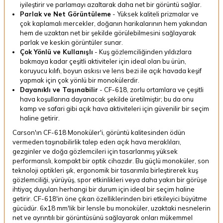
iyileştirir ve parlamayı azaltarak daha net bir görüntü sağlar.
Parlak ve Net Görüntüleme
-
Yüksek kaliteli prizmalar ve
çok kaplamalı mercekler, doğanın harikalarının hem yakından
hem de uzaktan net bir şekilde görülebilmesini sağlayarak
parlak ve keskin görüntüler sunar.
Çok Yönlü ve Kullanışlı
-
Kuş gözlemciliğinden yıldızlara
bakmaya kadar çeşitli aktiviteler için ideal olan bu ürün,
koruyucu kılıfı, boyun askısı ve lens bezi ile açık havada keşif
yapmak için çok yönlü bir monokülerdir.
Dayanıklı ve Taşınabilir
-
CF-618, zorlu ortamlara ve çeşitli
hava koşullarına dayanacak şekilde üretilmiştir; bu da onu
kamp ve safari gibi açık hava aktiviteleri için güvenilir bir seçim
haline getirir.
Carson'ın CF-618 Monoküler'i, görüntü kalitesinden ödün
vermeden taşınabilirlik talep eden açık hava meraklıları,
gezginler ve doğa gözlemcileri için tasarlanmış yüksek
performanslı, kompakt bir optik cihazdır. Bu güçlü monoküler, son
teknoloji optikleri şık, ergonomik bir tasarımla birleştirerek kuş
gözlemciliği, yürüyüş, spor etkinlikleri veya daha yakın bir görüşe
ihtiyaç duyulan herhangi bir durum için ideal bir seçim haline
getirir. CF-618'in öne çıkan özelliklerinden biri etkileyici büyütme
gücüdür. 6x18 mm'lik bir lensle bu monoküler, uzaktaki nesnelerin
net ve ayrıntılı bir görüntüsünü sağlayarak onları mükemmel