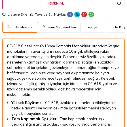
HEMEN AL
Paylaş
Listeye Ekle
Tavsiye Et
Ürün Açıklaması
Ödeme Seçenekleri
Tavsiye Et
İade Koşul
CF-618 CloseUp™ 6x18mm Kompakt Monoküler, standart 6x güç
monokülerinin avantajlarını sadece 10 inçlik etkileyici yakın
odaklama yeteneğiyle birleştirir. Bu benzersiz özellik, yakındaki
nesnelerin karmaşık ayrıntılarını görmenizi sağlarken uzaktaki
sahneleri net bir şekilde gözlemleyebilmenizi sağlar. Kompakt ve
hafif tasarımı, cebinize veya seyahat ekipmanınıza kolayca
sığacak şekilde son derece taşınabilir olmasını sağlar. Kelebek
izleme ve düşük görüş ihtiyaçları için ideal olan CF-618, yakın ve
uzak gözlemin gerekli olduğu açık hava maceraları için
mükemmeldir.
Yüksek Büyütme
-
CF-618, uzaktaki nesnelerin etkileyici bir
netlikle ayrıntılı ve yakın çekimde görüntülenmesini sağlayan
güçlü bir büyütme sunar.
Tam Kaplamalı Optikler
-
Tam kaplamalı lensleri ışık
geçirgenliğini artırarak düşük ışık koşullarında performansı