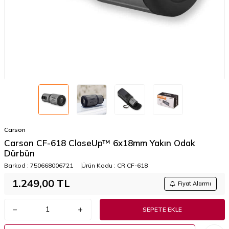
Carson
Carson CF-618 CloseUp™ 6x18mm Yakın Odak
Dürbün
Barkod :
750668006721
Ürün Kodu :
CR CF-618
1.249,00
TL
Fiyat Alarmı
SEPETE EKLE