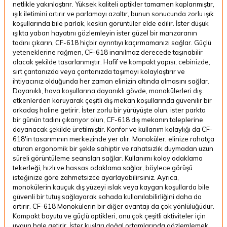
netlikle yakınlaştırır. Yüksek kaliteli optikler tamamen kaplanmıştır,
ışık iletimini artırır ve parlamayı azaltır, bunun sonucunda zorlu ışık
koşullarında bile parlak, keskin görüntüler elde edilir. İster düşük
ışıkta yaban hayatını gözlemleyin ister güzel bir manzaranın
tadını çıkarın, CF-618 hiçbir ayrıntıyı kaçırmamanızı sağlar. Güçlü
yeteneklerine rağmen, CF-618 inanılmaz derecede taşınabilir
olacak şekilde tasarlanmıştır. Hafif ve kompakt yapısı, cebinizde,
sırt çantanızda veya çantanızda taşımayı kolaylaştırır ve
ihtiyacınız olduğunda her zaman elinizin altında olmasını sağlar.
Dayanıklı, hava koşullarına dayanıklı gövde, monokülerleri dış
etkenlerden koruyarak çeşitli dış mekan koşullarında güvenilir bir
arkadaş haline getirir. İster zorlu bir yürüyüşte olun, ister parkta
bir günün tadını çıkarıyor olun, CF-618 dış mekanın taleplerine
dayanacak şekilde üretilmiştir. Konfor ve kullanım kolaylığı da CF-
618'in tasarımının merkezinde yer alır. Monoküler, elinize rahatça
oturan ergonomik bir şekle sahiptir ve rahatsızlık duymadan uzun
süreli görüntüleme seansları sağlar. Kullanımı kolay odaklama
tekerleği, hızlı ve hassas odaklama sağlar, böylece görüşü
isteğinize göre zahmetsizce ayarlayabilirsiniz. Ayrıca,
monokülerin kauçuk dış yüzeyi ıslak veya kaygan koşullarda bile
güvenli bir tutuş sağlayarak sahada kullanılabilirliğini daha da
artırır. CF-618 Monokülerin bir diğer avantajı da çok yönlülüğüdür.
Kompakt boyutu ve güçlü optikleri, onu çok çeşitli aktiviteler için
uygun hale getirir. İster kuşları doğal ortamlarında gözlemlemek