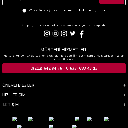
KVKK Sözleşmesi'ni
, okudum, kabul ediyorum.
Kampanya ve indirimlerden haberdar olmak için bizi Takip Edin!
MÜŞTERİ HİZMETLERİ
Hafta içi 08:00 - 17:30 saatleri arasında merak ettiğiniz tüm sorular ve siparişleriniz için
ulaşabilirsiniz.
0(212) 642 94 75 - 0(533) 683 43 13
ÖNEMLİ BİLGİLER
HIZLI ERİŞİM
İLETİŞİM